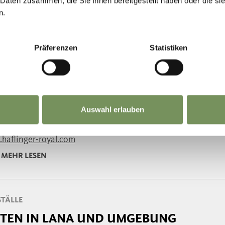
 Daten zusammen, die Sie ihnen bereitgestellt haben oder die s
n.
STÄLLE
Präferenzen
Statistiken
NI'S REITSCHULE - REITERLEBNISSE MIT
öchtest eine besondere Auszeit in der Natur erleben oder di
cken? Dann bist du bei LINI'S Reitschule genau richtig! Bei ..
Auswahl erlauben
42356241
nalin@gmx.at
haflinger-royal.com
MEHR LESEN
STÄLLE
ITEN IN LANA UND UMGEBUNG