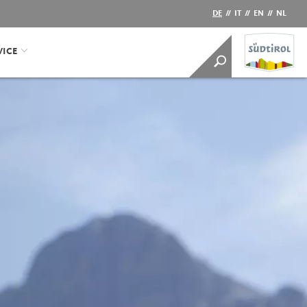
DE
//
IT
//
EN
//
NL
VICE