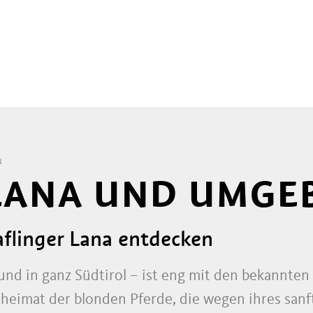
N
 LANA UND UMG
flinger Lana entdecken
und in ganz Südtirol – ist eng mit den bekannten
mmheimat der blonden Pferde, die wegen ihres san