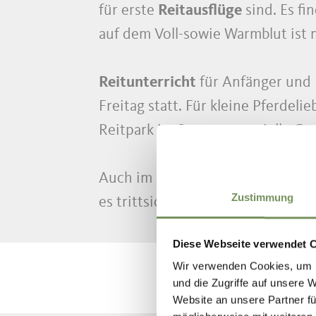
für erste
Reitausflüge
sind. Es fi
auf dem Voll-sowie Warmblut ist 
Reitunterricht
für Anfänger und 
Freitag statt. Für kleine Pferdel
Reitpark im Sommer spezielle Gr
Auch im Reitstall Theistadl bei K
Zustimmung
es trittsichere Haflinger und an
Diese Webseite verwendet 
Wir verwenden Cookies, um I
und die Zugriffe auf unsere 
Website an unsere Partner fü