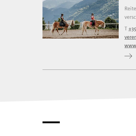
Reit
versc
T
+39
vere
www.