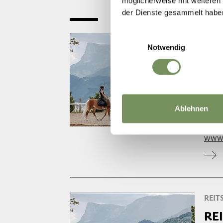
möglicherweise mit weiteren
der Dienste gesammelt habe
Einwilligungsauswahl
REIT
Notwendig
LI
Du m
entde
Ablehnen
T
33
vere
www.
REIT
RE