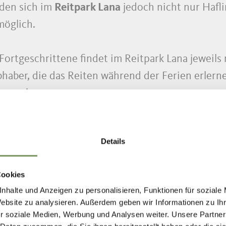
nden sich im
Reitpark Lana
jedoch nicht nur Hafl
möglich.
Fortgeschrittene findet im Reitpark Lana jeweils
iebhaber, die das Reiten während der Ferien erler
uppenkurse.
uppelwies im Ultental und in den Reiterhöfen Pau
Details
dere Pferde für einen Ausritt oder Übungen an de
Cookies
nhalte und Anzeigen zu personalisieren, Funktionen für soziale
Website zu analysieren. Außerdem geben wir Informationen zu I
r soziale Medien, Werbung und Analysen weiter. Unsere Partner