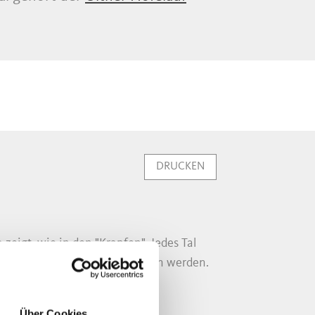
DRUCKEN
o zeigt, wie in den "Krapfen". Jedes Tal
tion behütet und weitergegeben werden.
Über Cookies