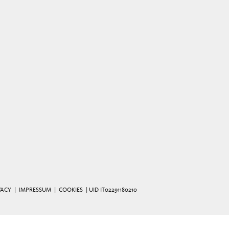
VACY
|
IMPRESSUM
|
COOKIES
| UID IT02291180210