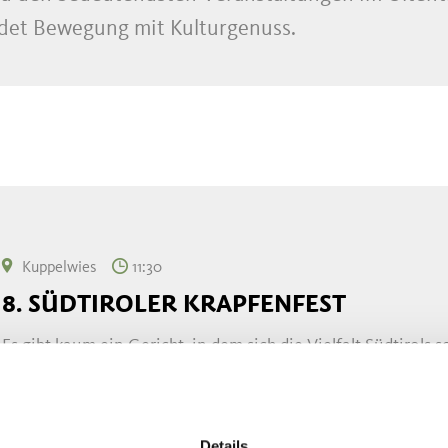
indet Bewegung mit Kulturgenuss.
Kuppelwies
11:30
8. SÜDTIROLER KRAPFENFEST
Es gibt kaum ein Gericht, in dem sich die Vielfalt Südtirols s
verfügt über seine Rezepte, die von Generation zu Genera
...
MEHR LESEN
Details