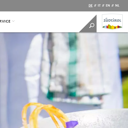
DE
//
IT
//
EN
//
NL
RVICE