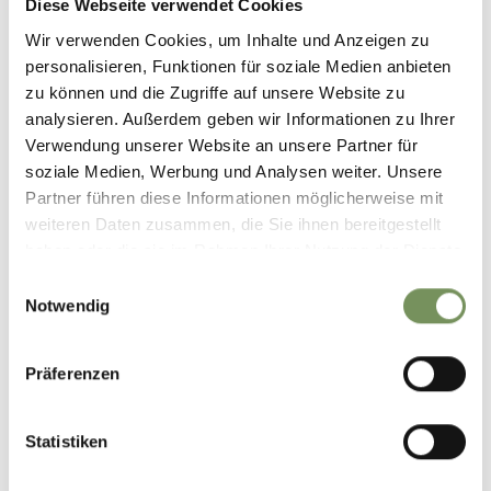
Diese Webseite verwendet Cookies
Wir verwenden Cookies, um Inhalte und Anzeigen zu
DID YOU FIND THIS CONTENT HELPFUL?
personalisieren, Funktionen für soziale Medien anbieten
YES
NO
zu können und die Zugriffe auf unsere Website zu
analysieren. Außerdem geben wir Informationen zu Ihrer
Verwendung unserer Website an unsere Partner für
soziale Medien, Werbung und Analysen weiter. Unsere
Partner führen diese Informationen möglicherweise mit
weiteren Daten zusammen, die Sie ihnen bereitgestellt
Let your friends participate ...
haben oder die sie im Rahmen Ihrer Nutzung der Dienste
Share the whole story or only part of it, let your friends know what inspires you!
gesammelt haben.
Einwilligungsauswahl
Share
Notwendig
Präferenzen
Statistiken
KEEP IN TOUCH WITH US