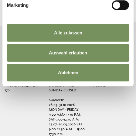
Marketing
News and information directly in your mailbox
NEWSLETTER SIGN UP
Alle zulassen
Auswahl erlauben
TOURIST OFFICE LANA
OPENING HOURS
PLACES
AND ENVIRONS
WINTER: 01.11.2025 -
CERMES
VIA ANDREAS-HOFER
22.03.2026
FOIANA
Ablehnen
9/1
MONDAY - FRIDAY
GARGAZZONE
39011 LANA
9.00 A.M.- 17.30 P.M.
MONTE SAN VIGILIO
PHONE
+39 0473 561
SATURDAY AND
POSTAL
770
SUNDAY CLOSED
SUMMER:
28.03.-31.10.2026
MONDAY - FRIDAY
9.00 A.M.- 17.30 P.M.
SAT 9.00-12.30 A.M.
25.07.-26.09.2026 SAT
9.00-12.30 A.M. + 15.00-
17.30 P.M.