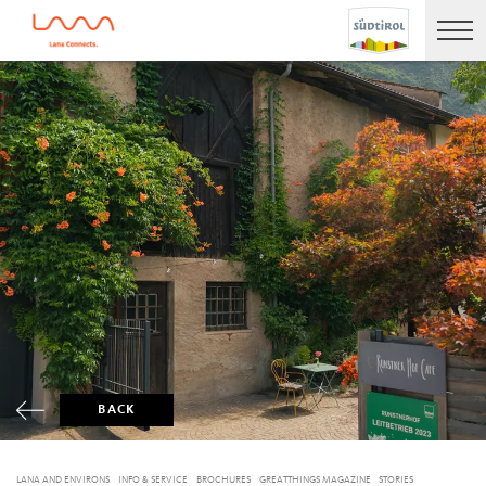
BACK
LANA AND ENVIRONS
INFO & SERVICE
BROCHURES
GREATTHINGS MAGAZINE
STORIES