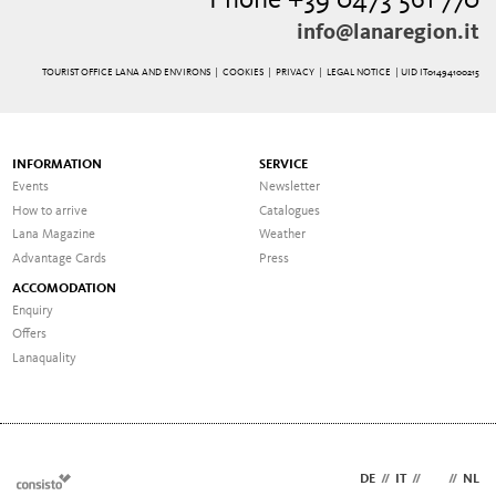
Phone +39 0473 561 770
info@lanaregion.it
TOURIST OFFICE LANA AND ENVIRONS |
COOKIES
|
PRIVACY
|
LEGAL NOTICE
| UID IT01494100215
INFORMATION
SERVICE
Events
Newsletter
How to arrive
Catalogues
Lana Magazine
Weather
Advantage Cards
Press
ACCOMODATION
Enquiry
Offers
Lanaquality
DE
//
IT
//
EN
//
NL