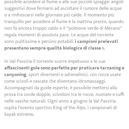
possibile accedere al fiume e alle sue piccole spiagge: angoli
suggestivi dove fermarsi ad ascoltare il rumore delle acque
o a rinfrescarsi nelle giornate più calde. Il momento più
tranquillo per accedere al fiume è la mattina presto, quando
non fa ancora troppo caldo e il “polmone verde di Merano”
regala momenti di assoluta pace. Le acque del torrente
sono pulitissime e persino potabili:
i campioni prelevati
presentano sempre qualità biologica di classe 1.
In Val Passiria il torrente scorre impetuoso e le sue
affascinanti gole sono perfette per praticare tarzaning e
canyoning
, sport divertenti e adrenalinici, con rocce usate
come scivoli e cascate che diventano idromassaggi.
Accompagnati da guide esperte, è possibile mettersi alla
prova tra corde doppie, scivoloni tra le rocce, nuotate e tuffi
nelle vasche naturali. Ogni anno a giugno la Val Passiria
ospita l’evento sportivo King of the Alps, i campionati di
kayak estremo.