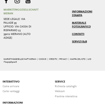
MARKETINGGESELLSCHAFT
INFORMAZIONI
MERAN
STAMPA
SEDE LEGALE: VIA
PALADE 95
MATERIALE
UFFICIO: VIA CASSA DI
FOTOGRAFICO
RISPARMIO 23
39012 MERANO (ALTO
CONTATTI
ADIGE)
SERVIZI B2B
MARKETINGGESELLSCHAFT MERAN |
COOKIE
|
CREDITS
|
PRIVACY
|
MAPPA DEL SITO
| UID
IT02509690216
INTERATTIVO
SERVICE
Come arrivare
Richiesta cataloghi
Carte vantaggi
Webcam
Piantina interattiva
INFORMAZIONI