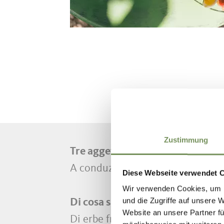
Zustimmung
Tre aggettivi per descrivere il 
A conduzione familiare, autentico
Diese Webseite verwendet 
Wir verwenden Cookies, um I
und die Zugriffe auf unsere 
Di cosa sa la primavera quassù?
Website an unsere Partner fü
Di erbe fresche e di fiori nuovi.