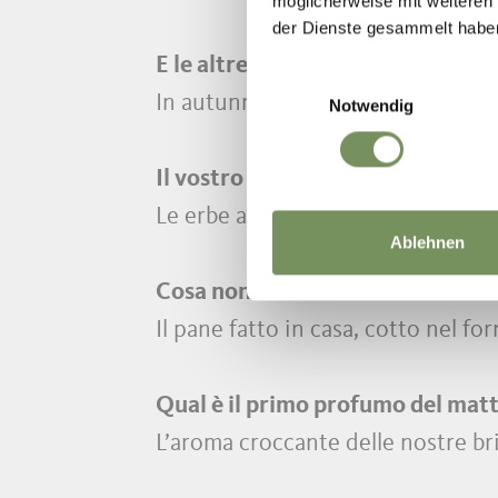
möglicherweise mit weiteren
der Dienste gesammelt habe
E le altre stagioni?
Einwilligungsauswahl
In autunno, di castagne – le nostr
Notwendig
Il vostro ingrediente preferito de
Le erbe aromatiche e tutte le ver
Ablehnen
Cosa non manca mai in tavola?
Il pane fatto in casa, cotto nel for
Qual è il primo profumo del mat
L’aroma croccante delle nostre br