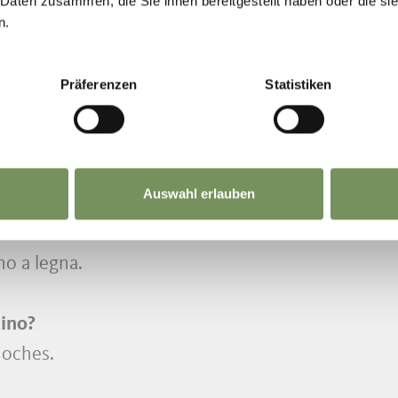
 Daten zusammen, die Sie ihnen bereitgestellt haben oder die s
n.
e e quelle coltivate nei dintorni.
Präferenzen
Statistiken
ll’orto?
dure.
Auswahl erlauben
no a legna.
tino?
ioches.