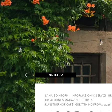
INDIETRO
LANA E DINTORNI
INFORMAZIONI & SERVIZI
BR
GREATTHINGS MAGAZINE
STORIES
RUNSTNERHOF CAFÉ | GREATTHING FROM... 2026