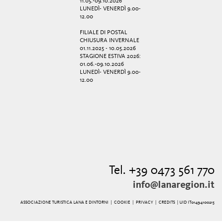
11.05.-09.10.2026
LUNEDÌ- VENERDÌ 9.00-
12.00
FILIALE DI POSTAL
CHIUSURA INVERNALE
01.11.2025 - 10.05.2026
STAGIONE ESTIVA 2026:
01.06.-09.10.2026
LUNEDÌ- VENERDÌ 9.00-
12.00
Tel. +39 0473 561 770
info@lanaregion.it
ASSOCIAZIONE TURISTICA LANA E DINTORNI |
COOKIE
|
PRIVACY
|
CREDITS
| UID IT01494100215