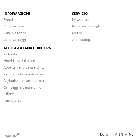
INFORMAZIONI
SERVIZIO
Eventi
Newsletter
Come arrivare
Richiesta cataloghi
Lana Magazine
Meteo
Carte vantaggi
Area stampa
ALLOGGI A LANA E DINTORNI
Richiesta
Hotel Lana e dintorni
Appartamenti Lana e dintorni
Pensioni a Lana e dintorni
Agriturismi a Lana e dintorni
Campeggi a Lana e dintorni
Offerte
Lanaquality
DE
//
IT
//
EN
//
NL