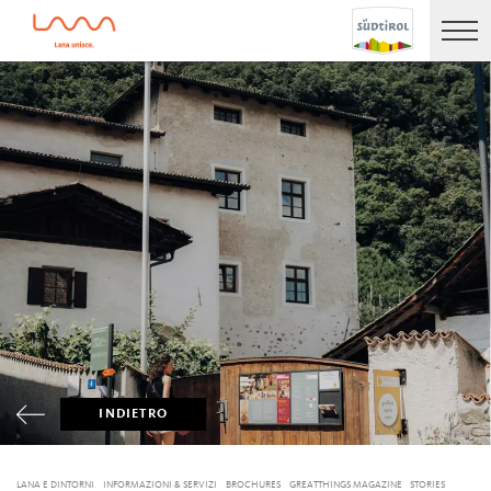
INDIETRO
LANA E DINTORNI
INFORMAZIONI & SERVIZI
BROCHURES
GREATTHINGS MAGAZINE
STORIES