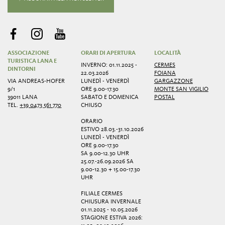
ASSOCIAZIONE
ORARI DI APERTURA
LOCALITÀ
TURISTICA LANA E
INVERNO: 01.11.2025 -
CERMES
DINTORNI
22.03.2026
FOIANA
VIA ANDREAS-HOFER
LUNEDÌ - VENERDÌ
GARGAZZONE
9/1
ORE 9.00-17.30
MONTE SAN VIGILIO
39011 LANA
SABATO E DOMENICA
POSTAL
TEL.
+39 0473 561 770
CHIUSO
ORARIO
ESTIVO 28.03.-31.10.2026
LUNEDÌ - VENERDÌ
ORE 9.00-17.30
SA 9.00-12.30 UHR
25.07.-26.09.2026 SA
9.00-12.30 + 15.00-17.30
UHR
FILIALE CERMES
CHIUSURA INVERNALE
01.11.2025 - 10.05.2026
STAGIONE ESTIVA 2026: