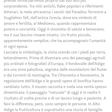
prende forma partendo proprio dal suo lato più
sorprendente. Tra miti antichi, fiabe popolari e riferimenti
letterari, la mela attraversa i secoli: dal Paradiso Terrestre a
Guglielmo Tell, dall’antica Grecia, dove era simbolo di
amore e fertilità, al Medioevo, quando rappresentava
potere e sovranità. Oggi è sinonimo di salute e benessere,
ma il suo fascino rimane intatto. Un frutto piccolo,
apparentemente semplice, che ha accompagnato l’umanità
in ogni epoca.
Lasciata la simbologia, la visita scende con i piedi per terra,
letteralmente. Prima di diventare uno dei paesaggi agricoli
più ordinati e fotografati d’Europa, il fondovalle dell’Adige
era una zona paludosa, segnata dalle esondazioni del fiume
e dai torrenti di montagna. Tra Ottocento e Novecento, la
regolazione dell’Adige e le grandi opere di bonifica hanno
cambiato tutto. Il museo racconta e svela una verità spesso
dimenticata: il paesaggio “naturale” di oggi è in realtà il
risultato di scelte precise e di un lavoro lungo e paziente. A
fare la differenza, però, sono sempre le persone. In Alto
Adige la frutticoltura è soprattutto una storia di famiglie.