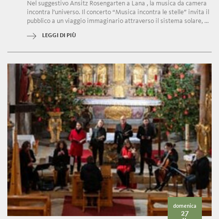
Nel suggestivo Ansitz Rosengarten a Lana , la musica da camera
incontra l’universo. Il concerto “Musica incontra le stelle” invita il
pubblico a un viaggio immaginario attraverso il sistema solare, ...
LEGGI DI PIÙ
domenica
27