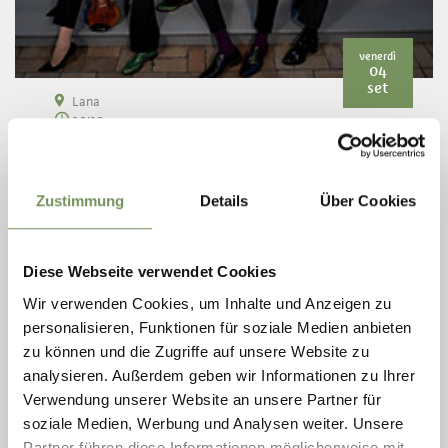
venerdì
04
set
Lana
20:30
LANA | MUSICA | FESTIVAL 2026 - SOTTO
VOCI
Zustimmung
Details
Über Cookies
La chiesa parrocchiale di Lana di Sotto accoglie una serata
musicale speciale realizzata in collaborazione con il südtirol
festival merano . meran . Il concerto “sOtto Voci” riunisce due
ensemble di ...
Diese Webseite verwendet Cookies
LEGGI DI PIÙ
Wir verwenden Cookies, um Inhalte und Anzeigen zu
personalisieren, Funktionen für soziale Medien anbieten
zu können und die Zugriffe auf unsere Website zu
analysieren. Außerdem geben wir Informationen zu Ihrer
Verwendung unserer Website an unsere Partner für
soziale Medien, Werbung und Analysen weiter. Unsere
Partner führen diese Informationen möglicherweise mit