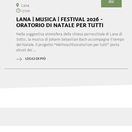
dic
Lana
17:00
LANA | MUSICA | FESTIVAL 2026 -
ORATORIO DI NATALE PER TUTTI
Nella suggestiva atmosfera della chiesa parrocchiale di Lana di
Sotto , la musica di Johann Sebastian Bach accompagna il tempo
del Natale. Il progetto “Weihnachtsoratorium per tutti” porta
alcuni dei ...
LEGGI DI PIÙ