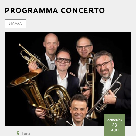
PROGRAMMA CONCERTO
STAMPA
domenica
23
ago
Lana