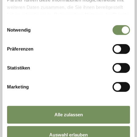
weiteren Daten zusammen, die Sie ihnen bereitgestellt
haben oder die sie im Rahmen Ihrer Nutzung der Dienste
gesammelt haben.
Einwilligungsauswahl
Notwendig
Präferenzen
venerdì
09
ott
Statistiken
Lana
20:00
LANA | MUSICA | FESTIVAL 2026 -
Marketing
VIAGGIATORI OLTRE IL CONFINE
La chiesa parrocchiale di Lana di Sotto diventa palcoscenico per
una serata musicale che attraversa generi e tradizioni. Il concerto
“Grenzgänger” invita a esplorare nuovi confini sonori, dove
Alle zulassen
musica ...
LEGGI DI PIÙ
Auswahl erlauben