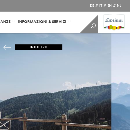
DE
//
IT
//
EN
//
NL
CANZE
INFORMAZIONI & SERVIZI
INDIETRO