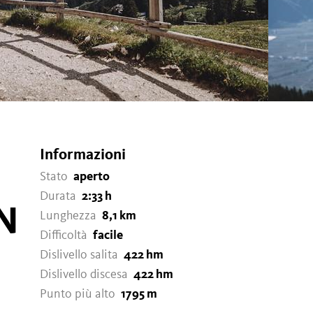
Informazioni
Stato
aperto
Durata
2:33 h
N
Lunghezza
8,1 km
Difficoltà
facile
Dislivello salita
422 hm
Dislivello discesa
422 hm
Punto più alto
1795 m