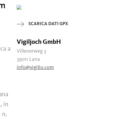
 m
SCARICA DATI GPX
Vigiljoch GmbH
ca a
Villenerweg 3
39011 Lana
info@vigilio.com
Lana
, in
 n.