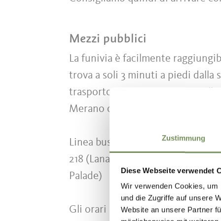
Mezzi pubblici
La funivia è facilmente raggiungibi
trova a soli 3 minuti a piedi dalla 
trasporto pubblico e il buon coll
Merano o Lana/Posta.
Zustimmung
Linea bus 211 (Lana–Merano), linea
218 (Lanabus), linea 245 (Merano
Diese Webseite verwendet 
Palade)
Wir verwenden Cookies, um I
und die Zugriffe auf unsere 
Gli orari aggiornati sono disponib
Website an unsere Partner fü