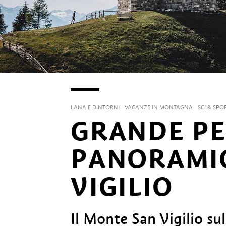
LANA E DINTORNI
VACANZE IN MONTAGNA
SCI & SPO
GRANDE P
PANORAMIC
VIGILIO
Il Monte San Vigilio su