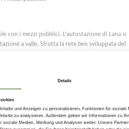
le con i mezzi pubblici. L’autostazione di Lana si
stazione a valle. Sfrutta la rete ben sviluppata del
egamento con le stazioni ferroviarie di Marlengo,
Details
 214 (Lana–Foiana), linea 215 (Citybus Lana), line
–Lana–Ultimo), linea 246 (Merano–Lana–Passo de
Cookies
nhalte und Anzeigen zu personalisieren, Funktionen für soziale
Website zu analysieren. Außerdem geben wir Informationen zu I
ili su: www.suedtirolmobil.info
r soziale Medien, Werbung und Analysen weiter. Unsere Partner