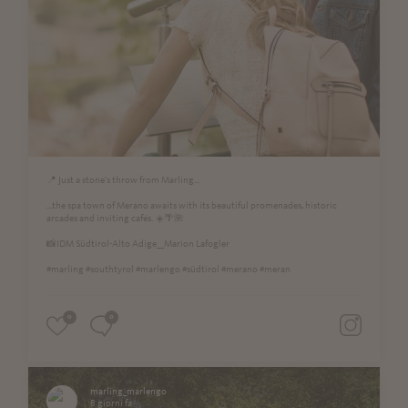
📍 Just a stone's throw from Marling...
...the spa town of Merano awaits with its beautiful promenades, historic
arcades and inviting cafés. ☀️🌴🌺
📸IDM Südtirol-Alto Adige__Marion Lafogler
#marling #southtyrol #marlengo #südtirol #merano #meran
0
0
marling_marlengo
8 giorni fa