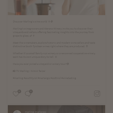
Discover Marling’s wine world 🍷🍇
Marling’s winegrowers and Merano Winery invite you to discover their
vineyards and cellars, offering fascinating insights into the journey from
grape to glass. 🌿🍷
Meet the winemakers, explore historic and modern wine cellars and taste
distinctive South Tyrolean wines right where they are produced. 🥂
Whether it's a small family-run winery or a renowned cooperative winery,
each has its own unique story to tell. ☺️
Have you ever joined a vineyard or winery tour?🍇
📸 TV Marling / Armin Terzer
#marling #southtyrol #marlengo #südtirol #winetasting
0
0
marling_marlengo