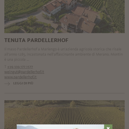
TENUTA PARDELLERHOF
Il maso Pardellerhof a Marlengo è un'azienda agricola storica che risale
all'anno 1285, incastonata nell'affascinante ambiente di Merano. Montin
è una piccola ...
T
+39 339 177 1577
weingut@pardellerhof.it
www.pardellerhof.it
LEGGI DI PIÙ