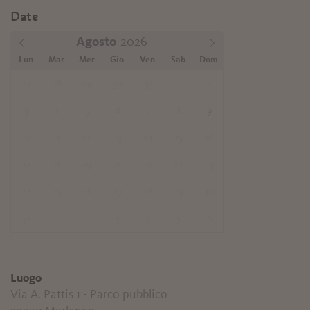
Date
Agosto
Lun
Mar
Mer
Gio
Ven
Sab
Dom
27
28
29
30
31
1
2
3
4
5
6
7
8
9
10
11
12
13
14
15
16
17
18
19
20
21
22
23
24
25
26
27
28
29
30
31
1
2
3
4
5
6
Luogo
Via A. Pattis 1 - Parco pubblico