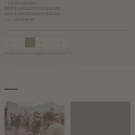
T
+39 333 346 5001
info@gruberhof-bioweingut.com
www.gruberhof-bioweingut.com
LEGGI DI PIÙ
«
‹
1
2
›
»
10 elementi su 2 pagine, visualizzati 1-8