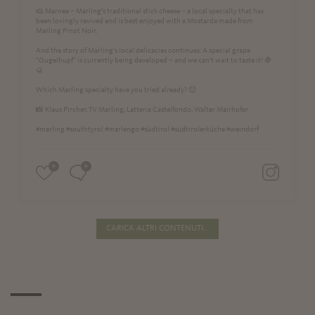
🧀 Marnea – Marling’s traditional stick cheese – a local specialty that has
been lovingly revived and is best enjoyed with a Mostarda made from
Marling Pinot Noir.
And the story of Marling’s local delicacies continues: A special grape
"Gugelhupf" is currently being developed – and we can’t wait to taste it! 🍇
🥮
Which Marling specialty have you tried already? 😊
📸 Klaus Pircher, TV Marling, Latteria Castelfondo, Walter Mairhofer
#marling #southtyrol #marlengo #südtirol #südtirolerküche #weindorf
0
0
CARICA ALTRI CONTENUTI...