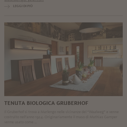
LEGGI DI PIÙ
TENUTA BIOLOGICA GRUBERHOF
Il Gruberhof si trova a Marlengo nelle vicinanze del “Waalweg” e venne
costruito nell’anno 1924. Originariamente il maso di Mathias Gamper
venne usato come ...