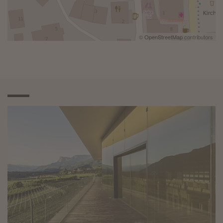
©
OpenStreetMap
contributors