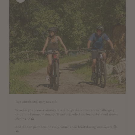
Two wheels. Endless views.☀️🚴
Whether you prefer a leisurely ride through the orchards or a challenging
climb into the mountains, you'll find the perfect cycling route in and around
Marling. 🌿⛰️
And the best part? Around every corner, a new breathtaking view awaits. 😉
⛰