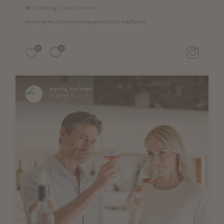
📸 TV Marling_ Linter Christian
#marling #southtyrol #marlengo #südtirol #radfahren
0
0
marling_marlengo
10 giorni fa