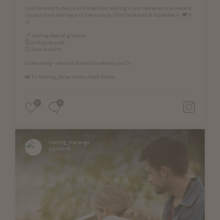
Look forward to delicious dishes from Marling’s local restaurants, wines and
liqueurs from Marling and live music by Olm Onderscht & GipfelBlech. 🍽️🍷
🎶
📍 Marling festival grounds
🗓️ 20 August 2026
🕕 from 6:00 PM
Come along – we look forward to seeing you! 🥳
📸 TV Marling_Terzer Armin, Herb Media
0
0
marling_marlengo
3 giorni fa