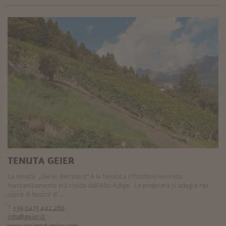
TENUTA GEIER
La tenuta „Geier Bernhard“ è la tenuta a rittochino lavorata
meccanicamente più ripida dell’Alto Adige. La proprietà si adagia nel
cuore di boschi di ...
T
+39 0473 442 260
info@geier.it
www.weingut-geier.com