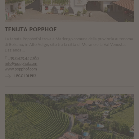
TENUTA POPPHOF
La tenuta Popphof si trova a Marlengo comune della provincia autonoma
di Bolzano, in Alto Adige, sito tra la città di Merano e la Val Venosta.
L'azienda ...
T
+39 0473 447 180
info@popphof.com
www.popphof.com
LEGGI DI PIÙ