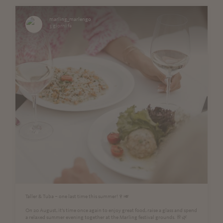
marling_marlengo
3 giorni fa
Taller & Tuba – one last time this summer!🍷🎺
On 20 August, it’s time once again to enjoy great food, raise a glass and spend
a relaxed summer evening together at the Marling festival grounds. 🥂🌿