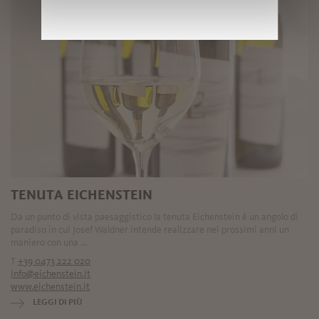
TENUTA EICHENSTEIN
Da un punto di vista paesaggistico la tenuta Eichenstein è un angolo di
paradiso in cui Josef Waldner intende realizzare nei prossimi anni un
maniero con una ...
T
+39 0473 222 020
info@eichenstein.it
www.eichenstein.it
LEGGI DI PIÙ