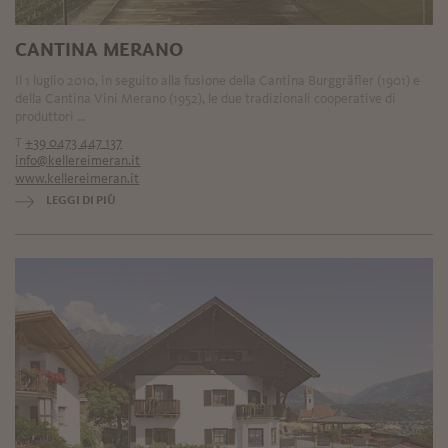
CANTINA MERANO
Il 1 luglio 2010, in seguito alla fusione della Cantina Burggräfler (1901) e
della Cantina Vini Merano (1952), le due tradizionali cooperative di
produttori ...
T
+39 0473 447 137
info@kellereimeran.it
www.kellereimeran.it
LEGGI DI PIÙ