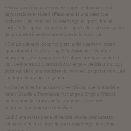
• Percorso di degustazione: Passeggia nel percorso di
degustazione e lasciati affascinare da una selezione
esclusiva – dai vini locali di Marlengo a liquori, fino ai
cocktail. Assapora la varietà dei sapori e lasciati consigliare
dai produttori mentre raccontano le loro storie!
• Delizie culinarie: Scoprite piatti unici e saporiti, creati
appositamente da Catering GeniessMi per l’evento e
pensati per accompagnare ed esaltare armoniosamente i
vini. Le Donne Coltivatrici di Marlengo vi delizieranno con
dolci squisiti e una tradizionale
marenda
, preparati con cura
con ingredienti locali e genuini.
• Intrattenimento musicale: Divertiti con due fantastiche
band! Claudia e Thomas da Marlengo e Birgit e Friends
animeranno la serata con la loro musica, creando
un’atmosfera gioiosa e conviviale.
Goditi una serata piena di musica vivace, prelibatezze
culinarie, vini, distillati e liquori di Marlengo, in ottima
compagnia.