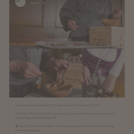
14 giorni fa
Have you discovered Marling’s special local delicacies yet?🍷🧀
Marling’s WineCulture is known not only for its excellent wines, but also for
unique regional specialties. 😍
🍫 Marling Wine Chocolates – handmade pralines filled with fine Marling
wines and grappa.