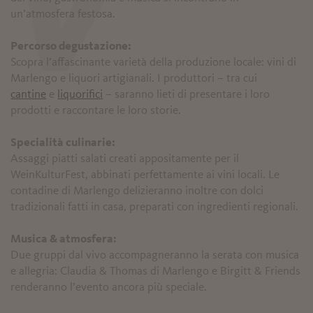
V
un’atmosfera festosa.
Percorso degustazione:
Scopra l’affascinante varietà della produzione locale: vini di
Marlengo e liquori artigianali. I produttori – tra cui
cantine
e
liquorifici
– saranno lieti di presentare i loro
prodotti e raccontare le loro storie.
Specialità culinarie:
Assaggi piatti salati creati appositamente per il
WeinKulturFest, abbinati perfettamente ai vini locali. Le
contadine di Marlengo delizieranno inoltre con dolci
tradizionali fatti in casa, preparati con ingredienti regionali.
Musica & atmosfera:
Due gruppi dal vivo accompagneranno la serata con musica
e allegria: Claudia & Thomas di Marlengo e Birgitt & Friends
renderanno l’evento ancora più speciale.