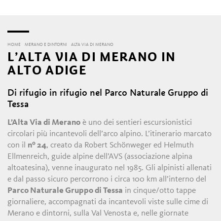
HOME
MERANO E DINTORNI
ALTA VIA DI MERANO
L’ALTA VIA DI MERANO IN
ALTO ADIGE
Di rifugio in rifugio nel Parco Naturale Gruppo di
Tessa
L’Alta Via di Merano
è uno dei sentieri escursionistici
circolari più incantevoli dell’arco alpino. L’itinerario marcato
con il
nº 24
, creato da Robert Schönweger ed Helmuth
Ellmenreich, guide alpine dell’AVS (associazione alpina
altoatesina), venne inaugurato nel 1985. Gli alpinisti allenati
e dal passo sicuro percorrono i circa 100 km all’interno del
Parco Naturale Gruppo di Tessa
in cinque/otto tappe
giornaliere, accompagnati da incantevoli viste sulle cime di
Merano e dintorni, sulla Val Venosta e, nelle giornate