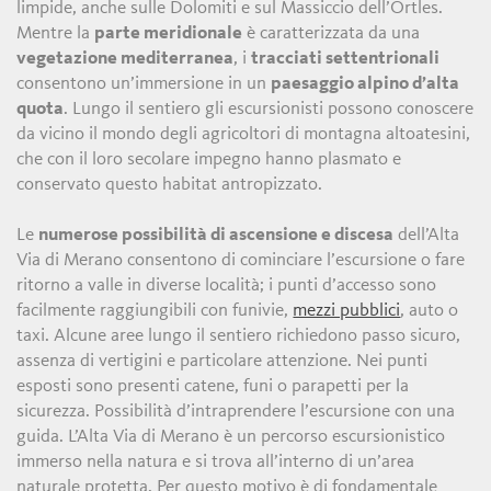
limpide, anche sulle Dolomiti e sul Massiccio dell’Ortles.
Mentre la
parte meridionale
è caratterizzata da una
vegetazione mediterranea
, i
tracciati settentrionali
consentono un’immersione in un
paesaggio alpino d’alta
quota
. Lungo il sentiero gli escursionisti possono conoscere
da vicino il mondo degli agricoltori di montagna altoatesini,
che con il loro secolare impegno hanno plasmato e
conservato questo habitat antropizzato.
Le
numerose possibilità di ascensione e discesa
dell’Alta
Via di Merano consentono di cominciare l’escursione o fare
ritorno a valle in diverse località; i punti d’accesso sono
facilmente raggiungibili con funivie,
mezzi pubblici
, auto o
taxi. Alcune aree lungo il sentiero richiedono passo sicuro,
assenza di vertigini e particolare attenzione. Nei punti
esposti sono presenti catene, funi o parapetti per la
sicurezza. Possibilità d’intraprendere l’escursione con una
guida. L’Alta Via di Merano è un percorso escursionistico
immerso nella natura e si trova all’interno di un’area
naturale protetta. Per questo motivo è di fondamentale