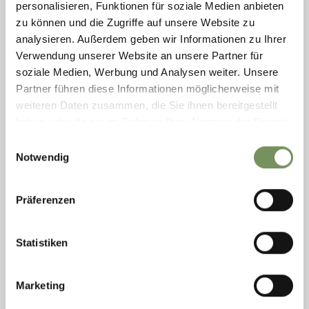
personalisieren, Funktionen für soziale Medien anbieten
CATERINA/VAL SENALES
zu können und die Zugriffe auf unsere Website zu
Tappa spettacolare dell’
Alta Via di Merano 24
dalla funivia Texelbahn
analysieren. Außerdem geben wir Informationen zu Ihrer
fino a
Monte Santa Caterina
.
Verwendung unserer Website an unsere Partner für
LEGGI DI PIÙ
soziale Medien, Werbung und Analysen weiter. Unsere
Partner führen diese Informationen möglicherweise mit
weiteren Daten zusammen, die Sie ihnen bereitgestellt
haben oder die sie im Rahmen Ihrer Nutzung der Dienste
LEGGI DI PIÙ
gesammelt haben.
Einwilligungsauswahl
Notwendig
Präferenzen
Statistiken
Marketing