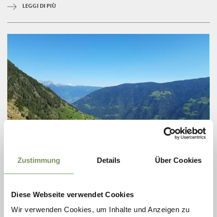
LEGGI DI PIÙ
aperto
Zustimmung
Details
Über Cookies
ESCURSIONI
ALTA VIA DI MERANO 2A TAPPA: DALLA
STAZIONE A MONTE DELLA FUNIVIA
Diese Webseite verwendet Cookies
TEXELBAHN ATTRAVERSO LA “VALLE DEI
Wir verwenden Cookies, um Inhalte und Anzeigen zu
MILLE GRADINI” FINO A MONTE SANTA