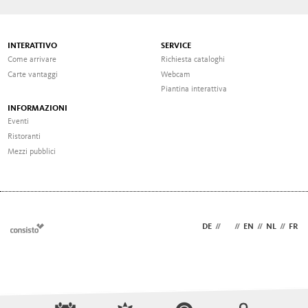
INTERATTIVO
SERVICE
Come arrivare
Richiesta cataloghi
Carte vantaggi
Webcam
Piantina interattiva
INFORMAZIONI
Eventi
Ristoranti
Mezzi pubblici
DE
//
IT
//
EN
//
NL
//
FR