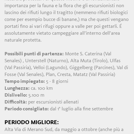
importanza per la fauna e la flora che gli escursionisti non
lascino dei rifiuti lungo il tragitto (nemmeno rifiuti biologici
come per esempio bucce di banane,) ma che questi vengano
portati fino ai vari rifugi oppure a valle per poi gettarli. É
assolutamente vietato campeggiare all’interno dell’area
naturale protetta.
Possibili punti di partenza:
Monte S. Caterina (Val
Senales) , Unterstell (Naturno), Alta Muta (Tirolo), Ulfas
(Val Passiria), Velloi (Lagundo), Giggelberg (Parcines), Val di
Fosse (Val Senales), Plan, Cresta, Matatz (Val Passiria)
Tempo impiegato:
5 - 8 giorni
Lunghezza:
ca. 100 km
Dislivello:
5.100 m
Difficoltà:
per escursionisti allenati
Periodo consigliato:
dal 1° luglio alla fine settembre
PERIODO MIGLIORE:
Alta Via di Merano Sud, da maggio a ottobre (anche più a