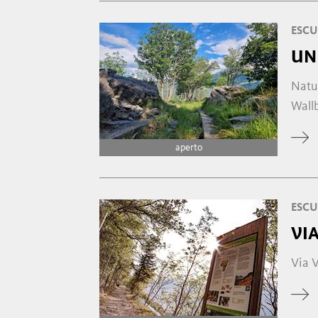
ESCU
UN
Natu
Wall
aperto
ESCU
VI
Via 