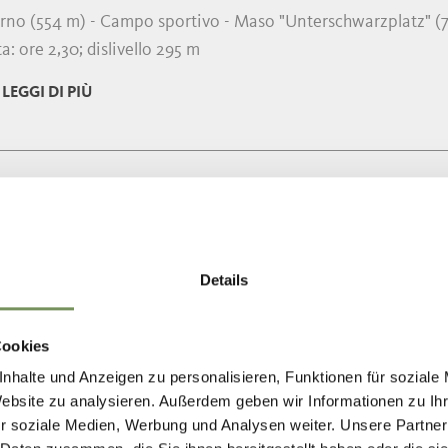
rno (554 m) - Campo sportivo - Maso "Unterschwarzplatz" (7
a: ore 2,30; dislivello 295 m
LEGGI DI PIÙ
RSIONI
NTIERO “RITTERSTEIG” NATURNO
rno – campo sportivo – sentiero Rittersteig – Plaus – Natur
Details
LEGGI DI PIÙ
Cookies
nhalte und Anzeigen zu personalisieren, Funktionen für soziale
Website zu analysieren. Außerdem geben wir Informationen zu I
r soziale Medien, Werbung und Analysen weiter. Unsere Partner
RSIONI