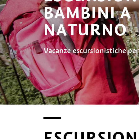
BAMBINI A
NATURNO
Vacanze escursionistiche per 
ESCURSION