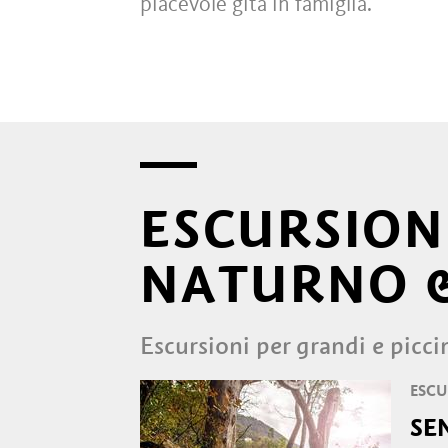
piacevole gita in famiglia.
ESCURSIONI
NATURNO 
Escursioni per grandi e picci
ESCU
SE