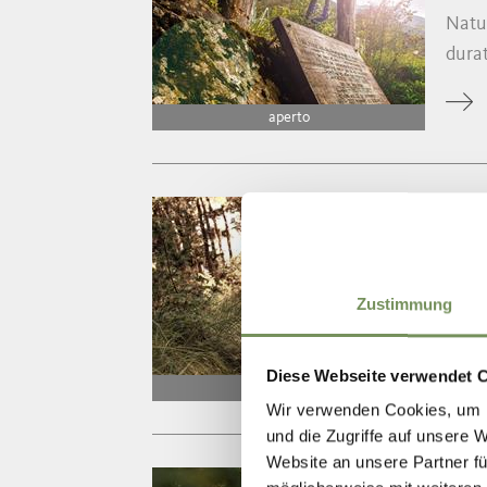
Natu
durat
aperto
ESCU
SE
Natu
Zustimmung
Diese Webseite verwendet 
aperto
Wir verwenden Cookies, um I
und die Zugriffe auf unsere 
Website an unsere Partner fü
ESCU