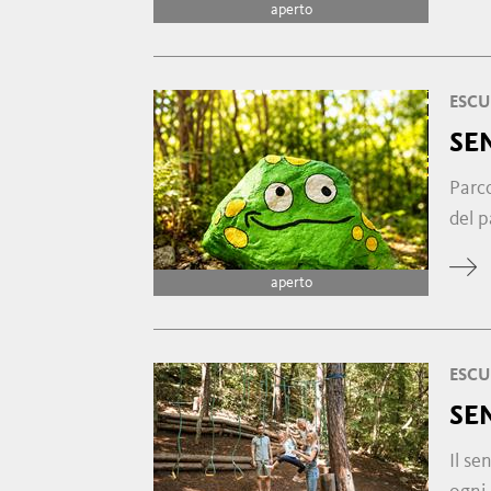
aperto
ESCU
SE
Parco
del 
aperto
ESCU
SE
Il se