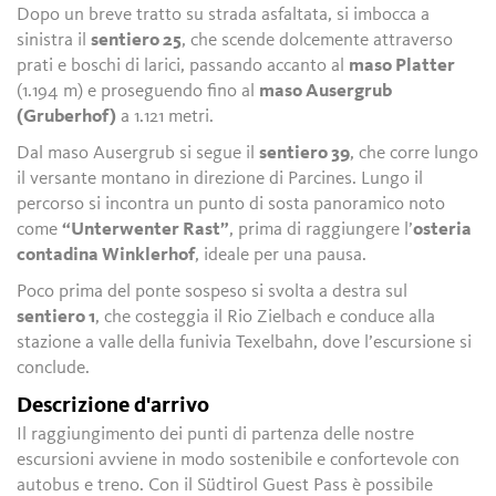
Dopo un breve tratto su strada asfaltata, si imbocca a
sinistra il
sentiero 25
, che scende dolcemente attraverso
prati e boschi di larici, passando accanto al
maso Platter
(1.194 m) e proseguendo fino al
maso Ausergrub
(Gruberhof)
a 1.121 metri.
Dal maso Ausergrub si segue il
sentiero 39
, che corre lungo
il versante montano in direzione di Parcines. Lungo il
percorso si incontra un punto di sosta panoramico noto
come
“Unterwenter Rast”
, prima di raggiungere l’
osteria
contadina Winklerhof
, ideale per una pausa.
Poco prima del ponte sospeso si svolta a destra sul
sentiero 1
, che costeggia il Rio Zielbach e conduce alla
stazione a valle della funivia Texelbahn, dove l’escursione si
conclude.
Descrizione d'arrivo
Il raggiungimento dei punti di partenza delle nostre
escursioni avviene in modo sostenibile e confortevole con
autobus e treno. Con il Südtirol Guest Pass è possibile