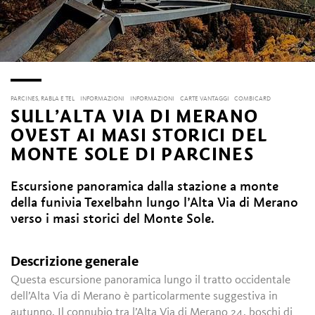
PARCINES, RABLA E TEL
INFORMAZIONI
INFORMAZIONI
CARTE VANTAGGI
COMBICARD
SULL’ALTA VIA DI MERANO
OVEST AI MASI STORICI DEL
MONTE SOLE DI PARCINES
Escursione panoramica dalla stazione a monte
della funivia Texelbahn lungo l’Alta Via di Merano
verso i masi storici del Monte Sole.
Descrizione generale
Questa escursione panoramica lungo il tratto occidentale
dell’Alta Via di Merano è particolarmente suggestiva in
autunno. Il connubio tra l’Alta Via di Merano 24, boschi di