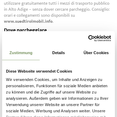
utilizzare gratuitamente tutti i mezzi di trasporto pubblico
in Alto Adige – senza dover cercare parcheggio. Consiglio:
orari e collegamenti sono disponibili su
www.suedtirolmobil.info
.
Dove parcheggiare
A Parcines i parcheggi sono limitati. Per tutelare l’area di
svago e rispettare l’ambiente, consigliamo di utilizzare i
mezzi pubblici. Grazie per il vostro contributo!
Zustimmung
Details
Über Cookies
Mezzi pubblici
Ricerca orari: https://www.suedtirolmobil.info/it/
Diese Webseite verwendet Cookies
Wir verwenden Cookies, um Inhalte und Anzeigen zu
Informazioni
personalisieren, Funktionen für soziale Medien anbieten
Stato
aperto
zu können und die Zugriffe auf unsere Website zu
Durata
2:35 h
analysieren. Außerdem geben wir Informationen zu Ihrer
Lunghezza
6,2 km
Verwendung unserer Website an unsere Partner für
Difficoltà
media
soziale Medien, Werbung und Analysen weiter. Unsere
Dislivello salita
170 hm