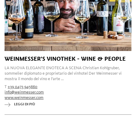
WEINMESSER'S VINOTHEK - WINE & PEOPLE
LA NUOVA ELEGANTE ENOTECA A SCENA Christian Kohlgruber,
sommelier diplomato e proprietario del vinhotel Der Weinmesser vi
mostra il mondo del vino e l’arte ...
T
+39 0473 945660
info@weinmesser.com
www.weinmesser.com
LEGGI DI PIÙ