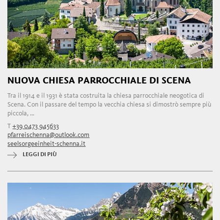
NUOVA CHIESA PARROCCHIALE DI SCENA
Tra il 1914 e il 1931 è stata costruita la chiesa parrocchiale neogotica di
Scena. Con il passare del tempo la vecchia chiesa si dimostrò sempre più
piccola, ...
T
+39 0473 945633
pfarreischenna@outlook.com
seelsorgeeinheit-schenna.it
LEGGI DI PIÙ