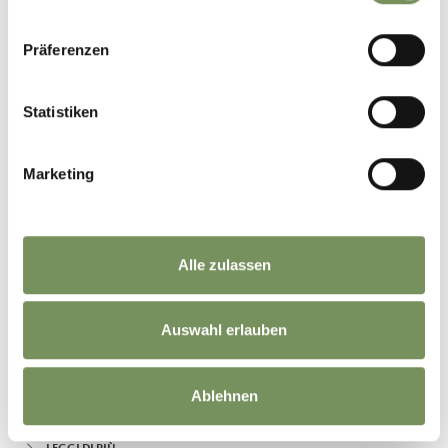
Präferenzen
Statistiken
Marketing
Alle zulassen
PRUNNER - GIORNALI, VINI E SOUVENIR
Auswahl erlauben
Shopping da Prunner al centro di Scena: libri, zaini, vini, giocattoli,
giornali e molt‘altro.
T
+39 0473 945631
Ablehnen
prunner.monopol@rolmail.net
www.prunner.shop