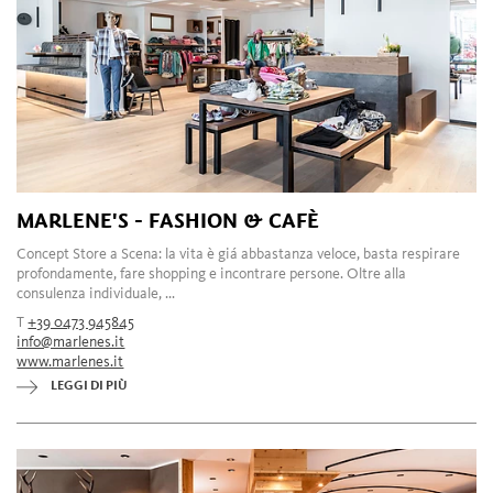
MARLENE'S - FASHION & CAFÈ
Concept Store a Scena: la vita è giá abbastanza veloce, basta respirare
profondamente, fare shopping e incontrare persone. Oltre alla
consulenza individuale, ...
T
+39 0473 945845
info@marlenes.it
www.marlenes.it
LEGGI DI PIÙ