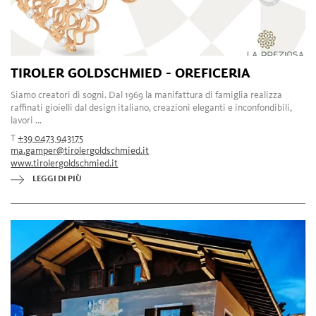
TIROLER GOLDSCHMIED - OREFICERIA
Siamo creatori di sogni. Dal 1969 la manifattura di famiglia realizza
raffinati gioielli dal design italiano, creazioni eleganti e inconfondibili,
lavori ...
T
+39 0473 943175
ma.gamper@tirolergoldschmied.it
www.tirolergoldschmied.it
LEGGI DI PIÙ