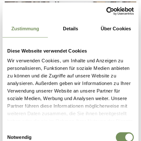
Zustimmung
Details
Über Cookies
Diese Webseite verwendet Cookies
Wir verwenden Cookies, um Inhalte und Anzeigen zu
personalisieren, Funktionen für soziale Medien anbieten
zu können und die Zugriffe auf unsere Website zu
analysieren. Außerdem geben wir Informationen zu Ihrer
PRUNNER - MODA-SPORT
Verwendung unserer Website an unsere Partner für
soziale Medien, Werbung und Analysen weiter. Unsere
Shopping da Prunner al centro di Scena: dirndl e costumi tradizionali,
Partner führen diese Informationen möglicherweise mit
abbigliamento per escursionismo e molt‘altro.
weiteren Daten zusammen, die Sie ihnen bereitgestellt
T
+39 0473 943710
prunner.monopol@rolmail.net
haben oder die sie im Rahmen Ihrer Nutzung der Dienste
www.prunner.shop
gesammelt haben.
Einwilligungsauswahl
LEGGI DI PIÙ
Notwendig