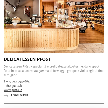
DELICATESSEN PFÖST
Delicatessen Pföstl - specialità e prelibatezze altoatesine: dallo speck
fatto in casa, a una vasta gamma di formaggi, grappe e vini pregiati, fino
al miglior ...
T
+39 0473 945664
info@gusta.it
www.gusta.it
LEGGI DI PIÙ