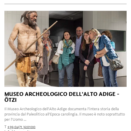
MUSEO ARCHEOLOGICO DELL'ALTO ADIGE -
ÖTZI
Il Museo Archeologico dell'Alto Adige documenta l'intera storia della
provincia dal Paleolitico all'Epoca carolingia. Il museo è noto soprattutto
per l'Uomo ...
T
+39 0471 320100