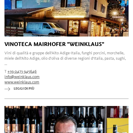
VINOTECA MAIRHOFER "WEINKLAUS"
Vini di qualità e grappe dell’Alto Adige-Italia, funghi porcini, morchelle,
miele dell’Alto Adige, olio d'oliva di diverse regioni d‘Italia, pasta, sughi,
...
T
+39 0473 945646
info@weinklaus.com
www.weinklaus.com
LEGGI DI PIÙ