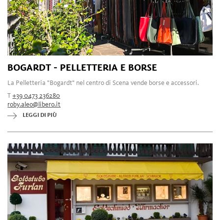
BOGARDT - PELLETTERIA E BORSE
La Pelletteria "Bogardt" nel centro di Scena vende borse e accessori.
T
+39 0473 236280
roby.aleo@libero.it
LEGGI DI PIÙ