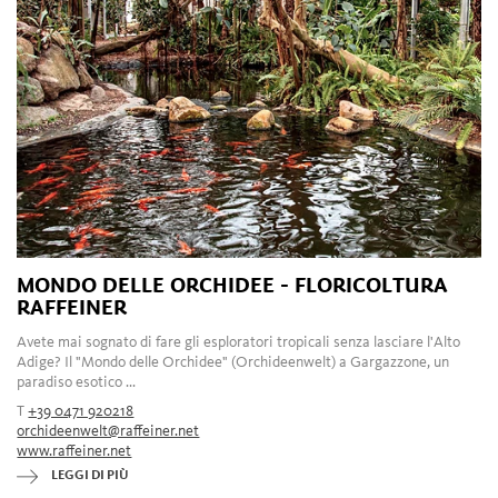
MONDO DELLE ORCHIDEE - FLORICOLTURA
RAFFEINER
Avete mai sognato di fare gli esploratori tropicali senza lasciare l'Alto
Adige? Il "Mondo delle Orchidee" (Orchideenwelt) a Gargazzone, un
paradiso esotico ...
T
+39 0471 920218
orchideenwelt@raffeiner.net
www.raffeiner.net
LEGGI DI PIÙ