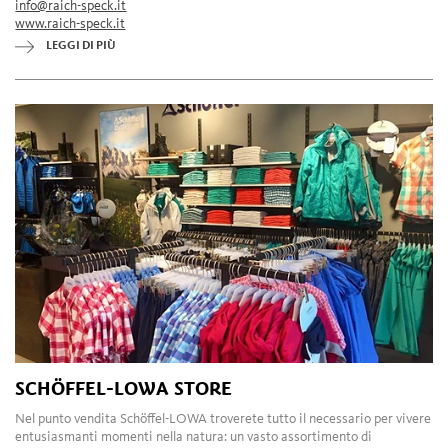
info@raich-speck.it
www.raich-speck.it
LEGGI DI PIÙ
SCHÖFFEL-LOWA STORE
Nel punto vendita Schöffel-LOWA troverete tutto il necessario per vivere
entusiasmanti momenti nella natura: un vasto assortimento di