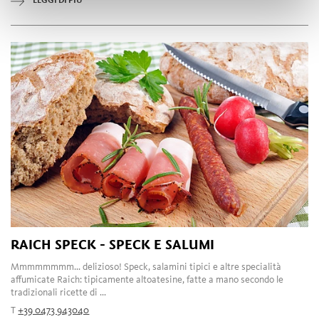
LEGGI DI PIÙ
RAICH SPECK - SPECK E SALUMI
Mmmmmmmm... delizioso! Speck, salamini tipici e altre specialità
affumicate Raich: tipicamente altoatesine, fatte a mano secondo le
tradizionali ricette di ...
T
+39 0473 943040