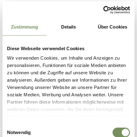
Hai già prenotato la tua vacanza?
Zustimmung
Details
Über Cookies
Seleziona se hai prenotato una delle offerte dei nostri
agriturismi associate.
Diese Webseite verwendet Cookies
Già prenotato?
Wir verwenden Cookies, um Inhalte und Anzeigen zu
personalisieren, Funktionen für soziale Medien anbieten
zu können und die Zugriffe auf unsere Website zu
analysieren. Außerdem geben wir Informationen zu Ihrer
Hai ancora bisogno di aiuto?
Verwendung unserer Website an unsere Partner für
soziale Medien, Werbung und Analysen weiter. Unsere
Come possiamo
Il tuo messaggio per
Partner führen diese Informationen möglicherweise mit
contattarti?
l’ASSOCIAZIONE
weiteren Daten zusammen, die Sie ihnen bereitgestellt
TURISTICA SCENA
E-mail
haben oder die sie im Rahmen Ihrer Nutzung der Dienste
Telefono
gesammelt haben.
Einwilligungsauswahl
Notwendig
No. grazie