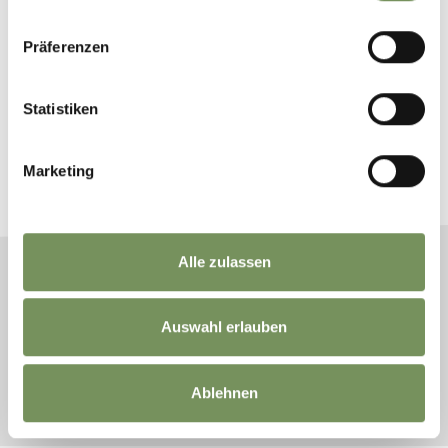
Präferenzen
Ho letto le direttive sulla
privacy
e le accetto.
Statistiken
Marketing
Alle zulassen
ASSOCIAZIONE
TURISTICA SCENA
Auswahl erlauben
PIAZZA ERZHERZOG
JOHANN 1/D
39017 SCENA
Ablehnen
TEL.
+39 0473 945 669