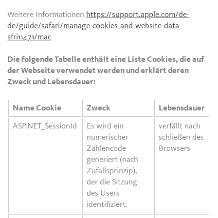
Weitere Informationen
https://support.apple.com/de-
de/guide/safari/manage-cookies-and-website-data-
sfri11471/mac
Die folgende Tabelle enthält eine Liste Cookies, die auf
der Webseite verwendet werden und erklärt deren
Zweck und Lebensdauer:
Name Cookie
Zweck
Lebensdauer
ASP.NET_SessionId
Es wird ein
verfällt nach
numerischer
schließen des
Zahlencode
Browsers
generiert (nach
Zufallsprinzip),
der die Sitzung
des Users
identifiziert.