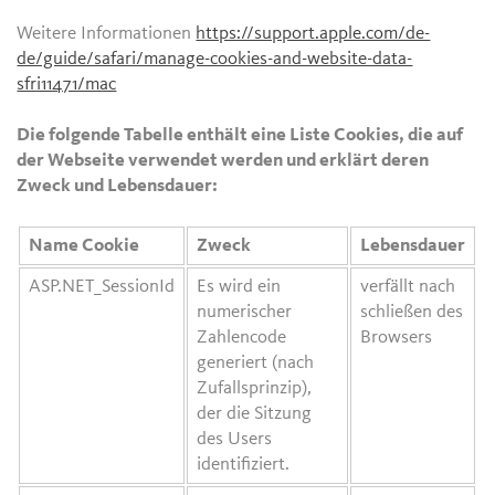
Weitere Informationen
https://support.apple.com/de-
de/guide/safari/manage-cookies-and-website-data-
sfri11471/mac
Die folgende Tabelle enthält eine Liste Cookies, die auf
der Webseite verwendet werden und erklärt deren
Zweck und Lebensdauer:
Name Cookie
Zweck
Lebensdauer
ASP.NET_SessionId
Es wird ein
verfällt nach
numerischer
schließen des
Zahlencode
Browsers
generiert (nach
Zufallsprinzip),
der die Sitzung
des Users
identifiziert.