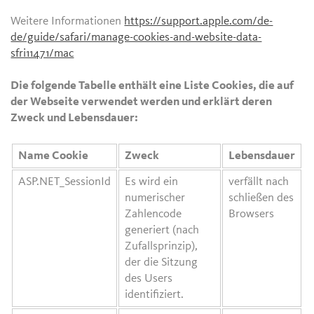
Weitere Informationen
https://support.apple.com/de-
de/guide/safari/manage-cookies-and-website-data-
sfri11471/mac
Die folgende Tabelle enthält eine Liste Cookies, die auf
der Webseite verwendet werden und erklärt deren
Zweck und Lebensdauer:
Name Cookie
Zweck
Lebensdauer
ASP.NET_SessionId
Es wird ein
verfällt nach
numerischer
schließen des
Zahlencode
Browsers
generiert (nach
Zufallsprinzip),
der die Sitzung
des Users
identifiziert.