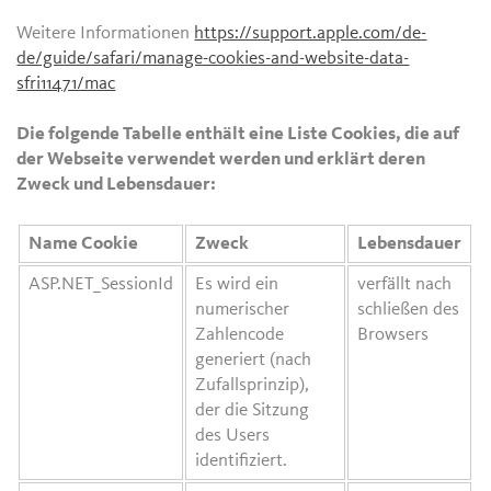
Weitere Informationen
https://support.apple.com/de-
de/guide/safari/manage-cookies-and-website-data-
sfri11471/mac
Die folgende Tabelle enthält eine Liste Cookies, die auf
der Webseite verwendet werden und erklärt deren
Zweck und Lebensdauer:
Name Cookie
Zweck
Lebensdauer
ASP.NET_SessionId
Es wird ein
verfällt nach
numerischer
schließen des
Zahlencode
Browsers
generiert (nach
Zufallsprinzip),
der die Sitzung
des Users
identifiziert.