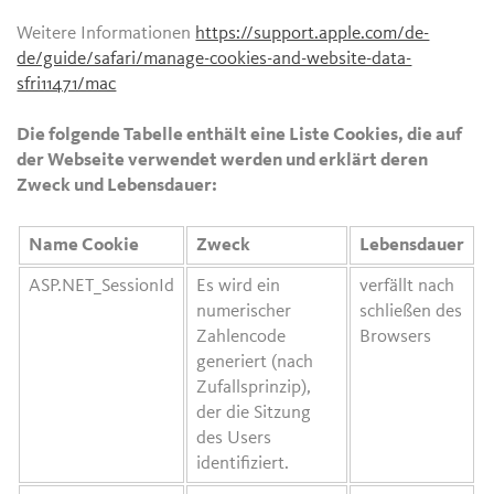
Weitere Informationen
https://support.apple.com/de-
de/guide/safari/manage-cookies-and-website-data-
sfri11471/mac
Die folgende Tabelle enthält eine Liste Cookies, die auf
der Webseite verwendet werden und erklärt deren
Zweck und Lebensdauer:
Name Cookie
Zweck
Lebensdauer
ASP.NET_SessionId
Es wird ein
verfällt nach
numerischer
schließen des
Zahlencode
Browsers
generiert (nach
Zufallsprinzip),
der die Sitzung
des Users
identifiziert.