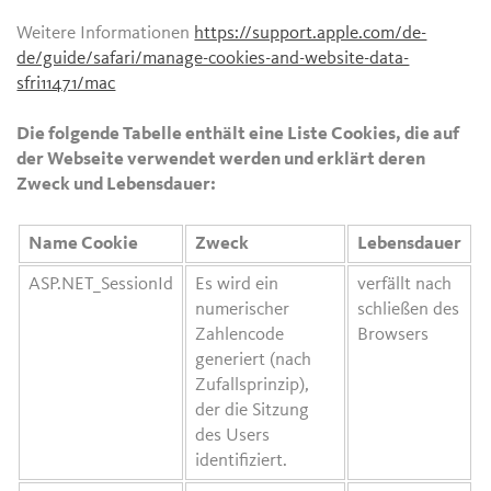
Weitere Informationen
https://support.apple.com/de-
de/guide/safari/manage-cookies-and-website-data-
sfri11471/mac
Die folgende Tabelle enthält eine Liste Cookies, die auf
der Webseite verwendet werden und erklärt deren
Zweck und Lebensdauer:
Name Cookie
Zweck
Lebensdauer
ASP.NET_SessionId
Es wird ein
verfällt nach
numerischer
schließen des
Zahlencode
Browsers
generiert (nach
Zufallsprinzip),
der die Sitzung
des Users
identifiziert.