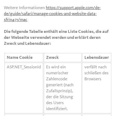
Weitere Informationen
https://support.apple.com/de-
de/guide/safari/manage-cookies-and-website-data-
sfri11471/mac
Die folgende Tabelle enthält eine Liste Cookies, die auf
der Webseite verwendet werden und erklärt deren
Zweck und Lebensdauer:
Name Cookie
Zweck
Lebensdauer
ASP.NET_SessionId
Es wird ein
verfällt nach
numerischer
schließen des
Zahlencode
Browsers
generiert (nach
Zufallsprinzip),
der die Sitzung
des Users
identifiziert.