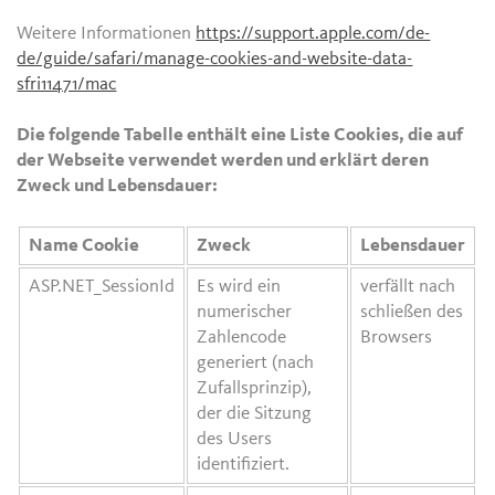
Weitere Informationen
https://support.apple.com/de-
de/guide/safari/manage-cookies-and-website-data-
sfri11471/mac
Die folgende Tabelle enthält eine Liste Cookies, die auf
der Webseite verwendet werden und erklärt deren
Zweck und Lebensdauer:
Name Cookie
Zweck
Lebensdauer
ASP.NET_SessionId
Es wird ein
verfällt nach
numerischer
schließen des
Zahlencode
Browsers
generiert (nach
Zufallsprinzip),
der die Sitzung
des Users
identifiziert.