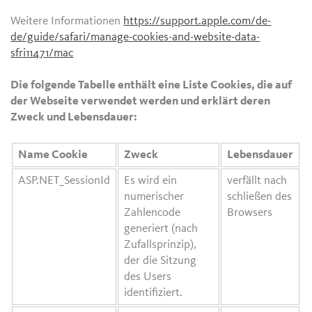
Weitere Informationen
https://support.apple.com/de-
de/guide/safari/manage-cookies-and-website-data-
sfri11471/mac
Die folgende Tabelle enthält eine Liste Cookies, die auf
der Webseite verwendet werden und erklärt deren
Zweck und Lebensdauer:
Name Cookie
Zweck
Lebensdauer
ASP.NET_SessionId
Es wird ein
verfällt nach
numerischer
schließen des
Zahlencode
Browsers
generiert (nach
Zufallsprinzip),
der die Sitzung
des Users
identifiziert.