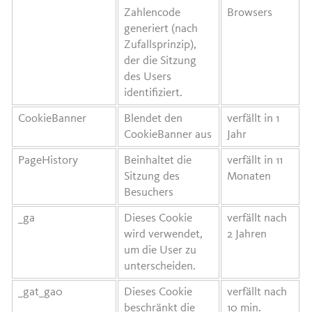
Zahlencode
Browsers
generiert (nach
Zufallsprinzip),
der die Sitzung
des Users
identifiziert.
CookieBanner
Blendet den
verfällt in 1
CookieBanner aus
Jahr
PageHistory
Beinhaltet die
verfällt in 11
Sitzung des
Monaten
Besuchers
_ga
Dieses Cookie
verfällt nach
wird verwendet,
2 Jahren
um die User zu
unterscheiden.
_gat_ga0
Dieses Cookie
verfällt nach
beschränkt die
10 min.