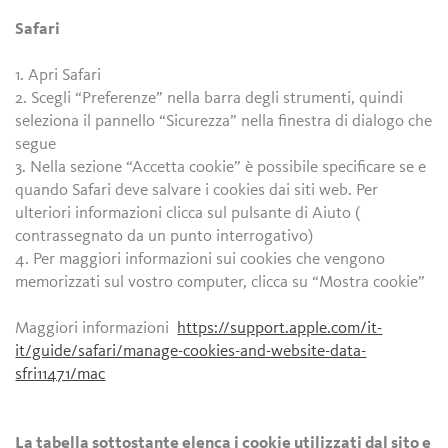
Safari
1. Apri Safari
2. Scegli “Preferenze” nella barra degli strumenti, quindi
seleziona il pannello “Sicurezza” nella finestra di dialogo che
segue
3. Nella sezione “Accetta cookie” è possibile specificare se e
quando Safari deve salvare i cookies dai siti web. Per
ulteriori informazioni clicca sul pulsante di Aiuto (
contrassegnato da un punto interrogativo)
4. Per maggiori informazioni sui cookies che vengono
memorizzati sul vostro computer, clicca su “Mostra cookie”
Maggiori informazioni
https://support.apple.com/it-
it/guide/safari/manage-cookies-and-website-data-
sfri11471/mac
La tabella sottostante elenca i cookie utilizzati dal sito e