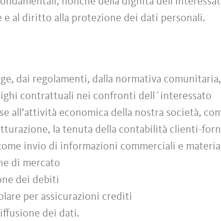
à fondamentali, nonché della dignità dell’interessa
e e al diritto alla protezione dei dati personali.
ge, dai regolamenti, dalla normativa comunitaria, 
ighi contrattuali nei confronti dell´interessato
e all’attività economica della nostra società, co
atturazione, la tenuta della contabilità clienti-forn
 come invio di informazioni commerciali e material
che di mercato
ione dei debiti
colare per assicurazioni crediti
ffusione dei dati.