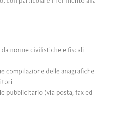
to, con particolare riferimento alla
da norme civilistiche e fiscali
me compilazione delle anagrafiche
itori
e pubblicitario (via posta, fax ed