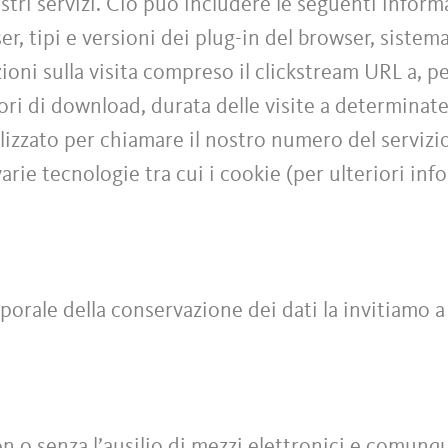
stri servizi. Ciò può includere le seguenti informa
ser, tipi e versioni dei plug-in del browser, siste
zioni sulla visita compreso il clickstream URL a, p
rrori di download, durata delle visite a determinat
ilizzato per chiamare il nostro numero del servizi
varie tecnologie tra cui i cookie (per ulteriori inf
porale della conservazione dei dati la invitiamo a
con o senza l’ausilio di mezzi elettronici e comu