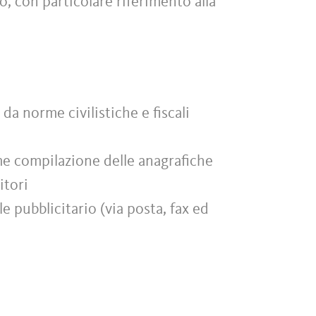
to, con particolare riferimento alla
da norme civilistiche e fiscali
me compilazione delle anagrafiche
itori
e pubblicitario (via posta, fax ed