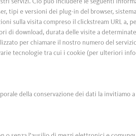
stri servizi. Ciò può includere le seguenti informa
ser, tipi e versioni dei plug-in del browser, siste
zioni sulla visita compreso il clickstream URL a, p
rrori di download, durata delle visite a determinat
ilizzato per chiamare il nostro numero del servizi
varie tecnologie tra cui i cookie (per ulteriori inf
porale della conservazione dei dati la invitiamo a
con o senza l’ausilio di mezzi elettronici e comu