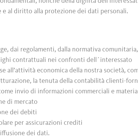
à fondamentali, nonché della dignità dell’interessa
e e al diritto alla protezione dei dati personali.
ge, dai regolamenti, dalla normativa comunitaria, 
ighi contrattuali nei confronti dell´interessato
e all’attività economica della nostra società, co
atturazione, la tenuta della contabilità clienti-forn
 come invio di informazioni commerciali e material
che di mercato
ione dei debiti
colare per assicurazioni crediti
ffusione dei dati.