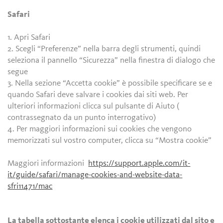
Safari
1. Apri Safari
2. Scegli “Preferenze” nella barra degli strumenti, quindi
seleziona il pannello “Sicurezza” nella finestra di dialogo che
segue
3. Nella sezione “Accetta cookie” è possibile specificare se e
quando Safari deve salvare i cookies dai siti web. Per
ulteriori informazioni clicca sul pulsante di Aiuto (
contrassegnato da un punto interrogativo)
4. Per maggiori informazioni sui cookies che vengono
memorizzati sul vostro computer, clicca su “Mostra cookie”
Maggiori informazioni
https://support.apple.com/it-
it/guide/safari/manage-cookies-and-website-data-
sfri11471/mac
La tabella sottostante elenca i cookie utilizzati dal sito e