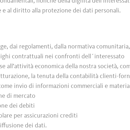
à fondamentali, nonché della dignità dell’interessa
e e al diritto alla protezione dei dati personali.
ge, dai regolamenti, dalla normativa comunitaria, 
ighi contrattuali nei confronti dell´interessato
e all’attività economica della nostra società, co
atturazione, la tenuta della contabilità clienti-forn
 come invio di informazioni commerciali e material
che di mercato
ione dei debiti
colare per assicurazioni crediti
ffusione dei dati.