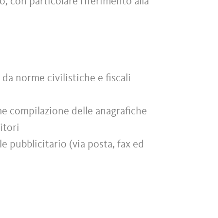
to, con particolare riferimento alla
da norme civilistiche e fiscali
me compilazione delle anagrafiche
itori
e pubblicitario (via posta, fax ed