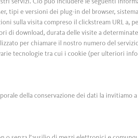
stri servizi. Ciò può includere le seguenti informa
ser, tipi e versioni dei plug-in del browser, siste
zioni sulla visita compreso il clickstream URL a, p
rrori di download, durata delle visite a determinat
ilizzato per chiamare il nostro numero del servizi
varie tecnologie tra cui i cookie (per ulteriori inf
porale della conservazione dei dati la invitiamo a
con o senza l’ausilio di mezzi elettronici e comu