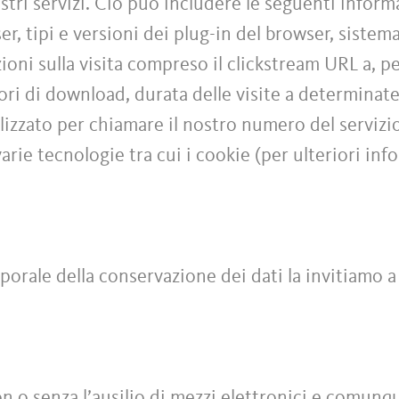
stri servizi. Ciò può includere le seguenti informa
ser, tipi e versioni dei plug-in del browser, siste
zioni sulla visita compreso il clickstream URL a, p
rrori di download, durata delle visite a determinat
ilizzato per chiamare il nostro numero del servizi
varie tecnologie tra cui i cookie (per ulteriori inf
porale della conservazione dei dati la invitiamo a
con o senza l’ausilio di mezzi elettronici e comu