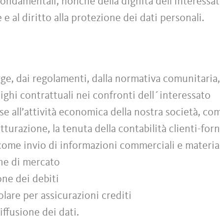
à fondamentali, nonché della dignità dell’interessa
e e al diritto alla protezione dei dati personali.
ge, dai regolamenti, dalla normativa comunitaria, 
ighi contrattuali nei confronti dell´interessato
e all’attività economica della nostra società, co
atturazione, la tenuta della contabilità clienti-forn
 come invio di informazioni commerciali e material
che di mercato
ione dei debiti
colare per assicurazioni crediti
ffusione dei dati.