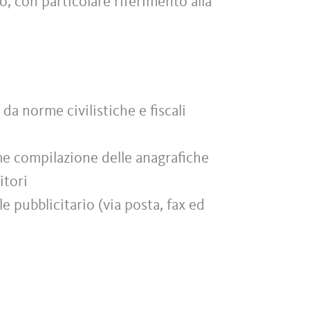
to, con particolare riferimento alla
da norme civilistiche e fiscali
me compilazione delle anagrafiche
itori
e pubblicitario (via posta, fax ed