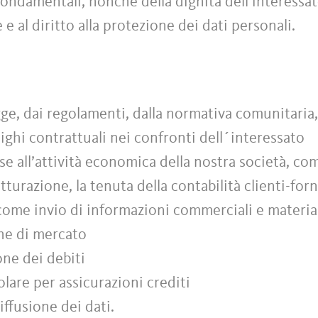
à fondamentali, nonché della dignità dell’interessa
e e al diritto alla protezione dei dati personali.
ge, dai regolamenti, dalla normativa comunitaria, 
ighi contrattuali nei confronti dell´interessato
e all’attività economica della nostra società, co
atturazione, la tenuta della contabilità clienti-forn
 come invio di informazioni commerciali e material
che di mercato
ione dei debiti
colare per assicurazioni crediti
ffusione dei dati.