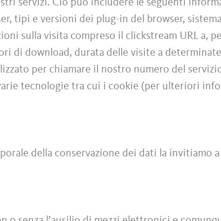
stri servizi. Ciò può includere le seguenti informa
ser, tipi e versioni dei plug-in del browser, siste
zioni sulla visita compreso il clickstream URL a, p
rrori di download, durata delle visite a determinat
ilizzato per chiamare il nostro numero del servizi
varie tecnologie tra cui i cookie (per ulteriori inf
porale della conservazione dei dati la invitiamo a
con o senza l’ausilio di mezzi elettronici e comu