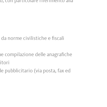
to, con particolare riferimento alla
da norme civilistiche e fiscali
me compilazione delle anagrafiche
itori
e pubblicitario (via posta, fax ed