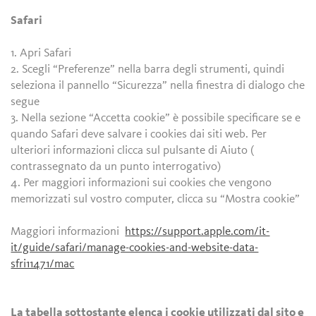
Safari
1. Apri Safari
2. Scegli “Preferenze” nella barra degli strumenti, quindi
seleziona il pannello “Sicurezza” nella finestra di dialogo che
segue
3. Nella sezione “Accetta cookie” è possibile specificare se e
quando Safari deve salvare i cookies dai siti web. Per
ulteriori informazioni clicca sul pulsante di Aiuto (
contrassegnato da un punto interrogativo)
4. Per maggiori informazioni sui cookies che vengono
memorizzati sul vostro computer, clicca su “Mostra cookie”
Maggiori informazioni
https://support.apple.com/it-
it/guide/safari/manage-cookies-and-website-data-
sfri11471/mac
La tabella sottostante elenca i cookie utilizzati dal sito e