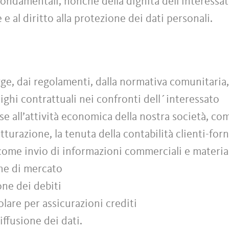
à fondamentali, nonché della dignità dell’interessa
e e al diritto alla protezione dei dati personali.
ge, dai regolamenti, dalla normativa comunitaria, 
ighi contrattuali nei confronti dell´interessato
e all’attività economica della nostra società, co
atturazione, la tenuta della contabilità clienti-forn
 come invio di informazioni commerciali e material
che di mercato
ione dei debiti
colare per assicurazioni crediti
ffusione dei dati.