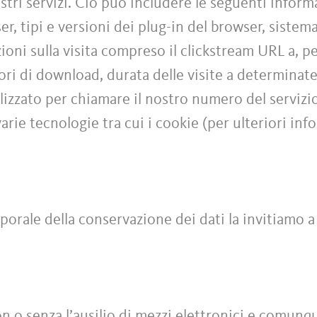
stri servizi. Ciò può includere le seguenti informa
ser, tipi e versioni dei plug-in del browser, siste
zioni sulla visita compreso il clickstream URL a, p
rrori di download, durata delle visite a determinat
ilizzato per chiamare il nostro numero del servizi
varie tecnologie tra cui i cookie (per ulteriori inf
porale della conservazione dei dati la invitiamo a
con o senza l’ausilio di mezzi elettronici e comu