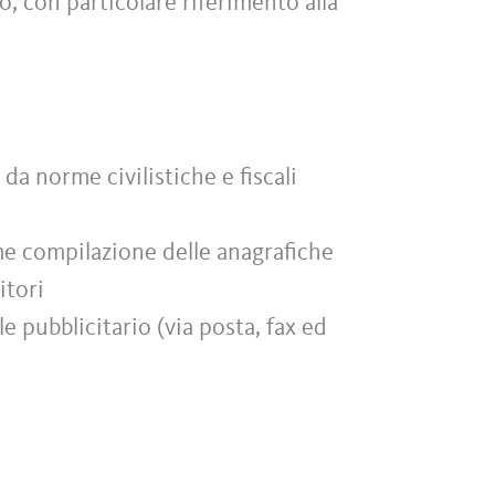
to, con particolare riferimento alla
da norme civilistiche e fiscali
me compilazione delle anagrafiche
itori
e pubblicitario (via posta, fax ed