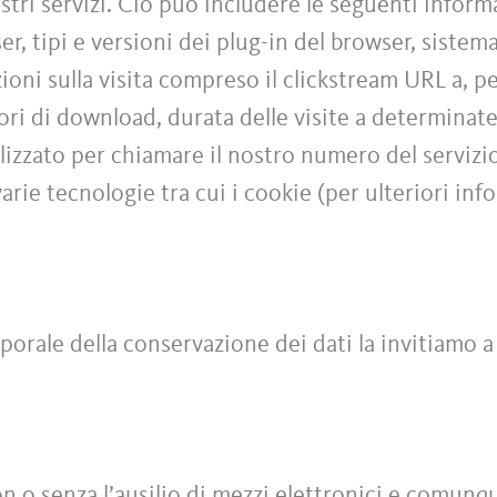
stri servizi. Ciò può includere le seguenti informa
ser, tipi e versioni dei plug-in del browser, siste
zioni sulla visita compreso il clickstream URL a, p
rrori di download, durata delle visite a determinat
ilizzato per chiamare il nostro numero del servizi
varie tecnologie tra cui i cookie (per ulteriori inf
porale della conservazione dei dati la invitiamo a
con o senza l’ausilio di mezzi elettronici e comu