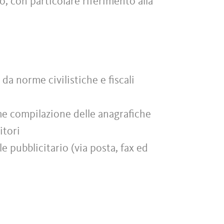
to, con particolare riferimento alla
da norme civilistiche e fiscali
me compilazione delle anagrafiche
itori
e pubblicitario (via posta, fax ed