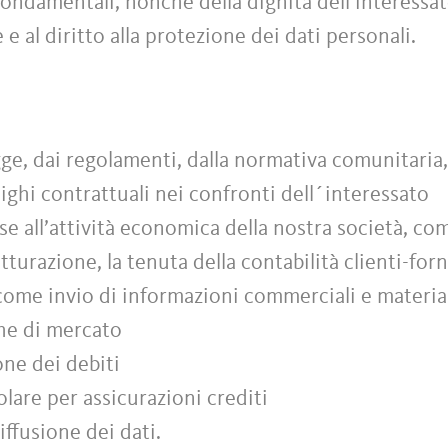
à fondamentali, nonché della dignità dell’interessa
e e al diritto alla protezione dei dati personali.
ge, dai regolamenti, dalla normativa comunitaria, 
ighi contrattuali nei confronti dell´interessato
e all’attività economica della nostra società, co
atturazione, la tenuta della contabilità clienti-forn
 come invio di informazioni commerciali e material
che di mercato
ione dei debiti
colare per assicurazioni crediti
ffusione dei dati.