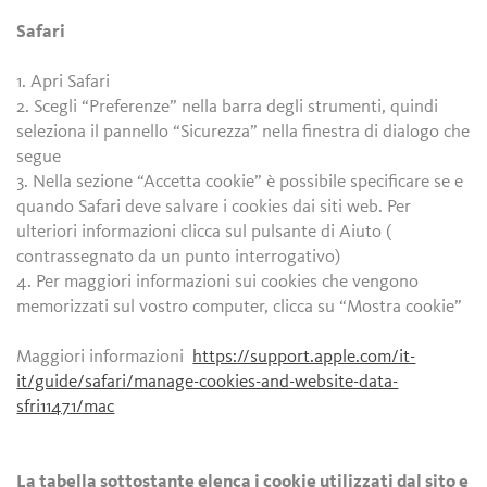
Safari
1. Apri Safari
2. Scegli “Preferenze” nella barra degli strumenti, quindi
seleziona il pannello “Sicurezza” nella finestra di dialogo che
segue
3. Nella sezione “Accetta cookie” è possibile specificare se e
quando Safari deve salvare i cookies dai siti web. Per
ulteriori informazioni clicca sul pulsante di Aiuto (
contrassegnato da un punto interrogativo)
4. Per maggiori informazioni sui cookies che vengono
memorizzati sul vostro computer, clicca su “Mostra cookie”
Maggiori informazioni
https://support.apple.com/it-
it/guide/safari/manage-cookies-and-website-data-
sfri11471/mac
La tabella sottostante elenca i cookie utilizzati dal sito e