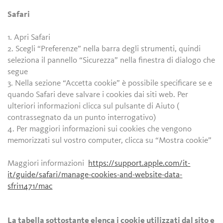
Safari
1. Apri Safari
2. Scegli “Preferenze” nella barra degli strumenti, quindi
seleziona il pannello “Sicurezza” nella finestra di dialogo che
segue
3. Nella sezione “Accetta cookie” è possibile specificare se e
quando Safari deve salvare i cookies dai siti web. Per
ulteriori informazioni clicca sul pulsante di Aiuto (
contrassegnato da un punto interrogativo)
4. Per maggiori informazioni sui cookies che vengono
memorizzati sul vostro computer, clicca su “Mostra cookie”
Maggiori informazioni
https://support.apple.com/it-
it/guide/safari/manage-cookies-and-website-data-
sfri11471/mac
La tabella sottostante elenca i cookie utilizzati dal sito e