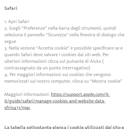
Safari
1. Apri Safari
2. Scegli “Preferenze” nella barra degli strumenti, quindi
seleziona il pannello “Sicurezza” nella finestra di dialogo che
segue
3. Nella sezione “Accetta cookie” è possibile specificare se e
quando Safari deve salvare i cookies dai siti web. Per
ulteriori informazioni clicca sul pulsante di Aiuto (
contrassegnato da un punto interrogativo)
4. Per maggiori informazioni sui cookies che vengono
memorizzati sul vostro computer, clicca su “Mostra cookie”
Maggiori informazioni
https://support.apple.com/it-
it/guide/safari/manage-cookies-and-website-data-
sfri11471/mac
La tabella sottostante elenca i cookie utilizzati dal sito e