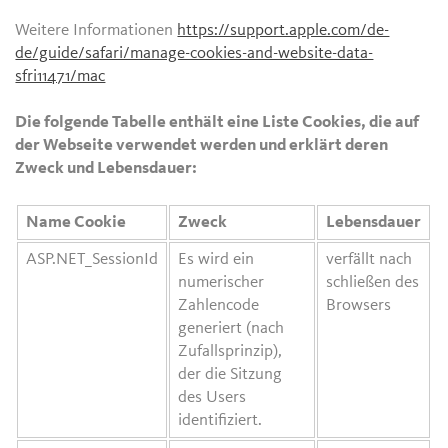
Weitere Informationen
https://support.apple.com/de-
de/guide/safari/manage-cookies-and-website-data-
sfri11471/mac
Die folgende Tabelle enthält eine Liste Cookies, die auf
der Webseite verwendet werden und erklärt deren
Zweck und Lebensdauer:
Name Cookie
Zweck
Lebensdauer
ASP.NET_SessionId
Es wird ein
verfällt nach
numerischer
schließen des
Zahlencode
Browsers
generiert (nach
Zufallsprinzip),
der die Sitzung
des Users
identifiziert.