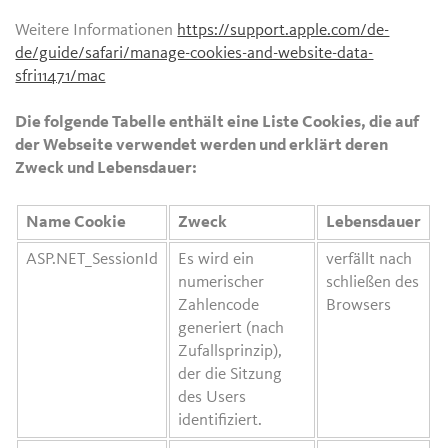
Weitere Informationen
https://support.apple.com/de-
de/guide/safari/manage-cookies-and-website-data-
sfri11471/mac
Die folgende Tabelle enthält eine Liste Cookies, die auf
der Webseite verwendet werden und erklärt deren
Zweck und Lebensdauer:
Name Cookie
Zweck
Lebensdauer
ASP.NET_SessionId
Es wird ein
verfällt nach
numerischer
schließen des
Zahlencode
Browsers
generiert (nach
Zufallsprinzip),
der die Sitzung
des Users
identifiziert.