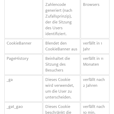
Zahlencode
Browsers
generiert (nach
Zufallsprinzip),
der die Sitzung
des Users
identifiziert.
CookieBanner
Blendet den
verfällt in 1
CookieBanner aus
Jahr
PageHistory
Beinhaltet die
verfällt in 11
Sitzung des
Monaten
Besuchers
_ga
Dieses Cookie
verfällt nach
wird verwendet,
2 Jahren
um die User zu
unterscheiden.
_gat_ga0
Dieses Cookie
verfällt nach
beschränkt die
10 min.