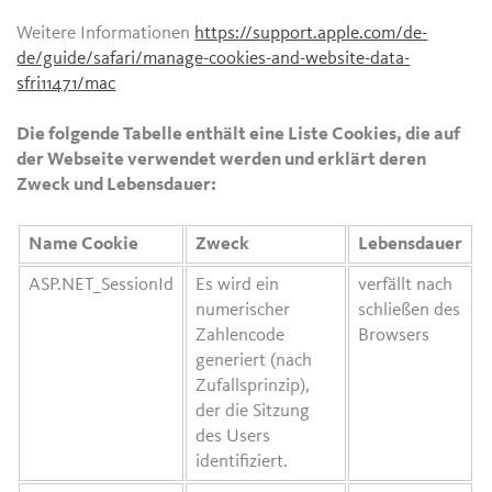
Weitere Informationen
https://support.apple.com/de-
de/guide/safari/manage-cookies-and-website-data-
sfri11471/mac
Die folgende Tabelle enthält eine Liste Cookies, die auf
der Webseite verwendet werden und erklärt deren
Zweck und Lebensdauer:
Name Cookie
Zweck
Lebensdauer
ASP.NET_SessionId
Es wird ein
verfällt nach
numerischer
schließen des
Zahlencode
Browsers
generiert (nach
Zufallsprinzip),
der die Sitzung
des Users
identifiziert.