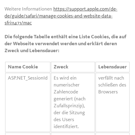
Weitere Informationen
https://support.apple.com/de-
de/guide/safari/manage-cookies-and-website-data-
sfri11471/mac
Die folgende Tabelle enthält eine Liste Cookies, die auf
der Webseite verwendet werden und erklärt deren
Zweck und Lebensdauer:
Name Cookie
Zweck
Lebensdauer
ASP.NET_SessionId
Es wird ein
verfällt nach
numerischer
schließen des
Zahlencode
Browsers
generiert (nach
Zufallsprinzip),
der die Sitzung
des Users
identifiziert.