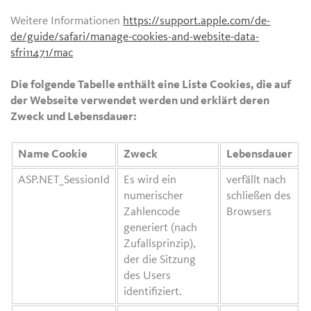
Weitere Informationen
https://support.apple.com/de-
de/guide/safari/manage-cookies-and-website-data-
sfri11471/mac
Die folgende Tabelle enthält eine Liste Cookies, die auf
der Webseite verwendet werden und erklärt deren
Zweck und Lebensdauer:
Name Cookie
Zweck
Lebensdauer
ASP.NET_SessionId
Es wird ein
verfällt nach
numerischer
schließen des
Zahlencode
Browsers
generiert (nach
Zufallsprinzip),
der die Sitzung
des Users
identifiziert.