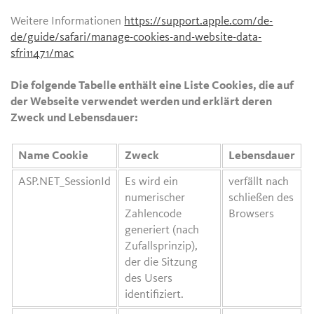
Weitere Informationen
https://support.apple.com/de-
de/guide/safari/manage-cookies-and-website-data-
sfri11471/mac
Die folgende Tabelle enthält eine Liste Cookies, die auf
der Webseite verwendet werden und erklärt deren
Zweck und Lebensdauer:
Name Cookie
Zweck
Lebensdauer
ASP.NET_SessionId
Es wird ein
verfällt nach
numerischer
schließen des
Zahlencode
Browsers
generiert (nach
Zufallsprinzip),
der die Sitzung
des Users
identifiziert.