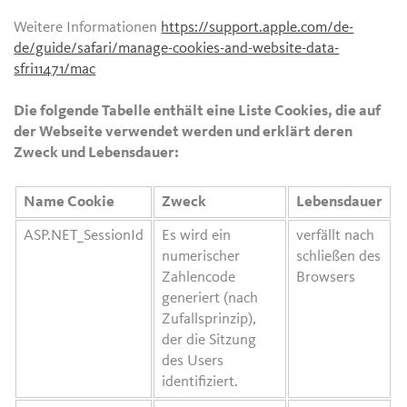
Weitere Informationen
https://support.apple.com/de-
de/guide/safari/manage-cookies-and-website-data-
sfri11471/mac
Die folgende Tabelle enthält eine Liste Cookies, die auf
der Webseite verwendet werden und erklärt deren
Zweck und Lebensdauer:
Name Cookie
Zweck
Lebensdauer
ASP.NET_SessionId
Es wird ein
verfällt nach
numerischer
schließen des
Zahlencode
Browsers
generiert (nach
Zufallsprinzip),
der die Sitzung
des Users
identifiziert.