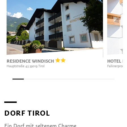
RESIDENCE WINDISCH
HOTEL P
Hauptstraße 43 39019 Tirol
Falknerpromen
DORF TIROL
Ein Dorf mit seltenem Charme