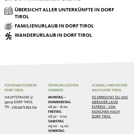
ÜBERSICHT ALLER UNTERKÜNFTE IN DORF
TIROL
FAMILIENURLAUB IN DORF TIROL
WANDERURLAUB IN DORF TIROL
TOURISMUSVEREIN
ÖFFNUNGSZEITEN
SCHNELL UND SICHER
DORF TIROL
SOMMER
NACH DORF TIROL
HAUPTSTRASSE 31
MONTAG –
SO ERREICHST DU UNS
39019 DORF TIROL
DONNERSTAG
MERANER LAND
TEL.
+39 0473 923 314
08.30 - 18.00
EXPRESS - VON
FREITAG
MÜNCHEN NACH
08.30 - 17.00
DORF TIROL
SAMSTAG
09.00 - 14.00
SONNTAG