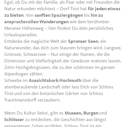
Egal, ob Du mit der Familie, als Paar oder mit Freunden die
Natur erkunden möchtest – Dorf Tirol hat
für jeden etwas
zu bieten
. Von
sanften Spaziergängen
bis
hin zu
anspruchsvollen Wanderungen
wie dem berühmten
Meraner Höhenweg – hier findest Du dein persönliches
Urlaubsparadies.
Entdecke die magische Welt der
Spronser Seen
, ein
Naturwunder, das dich zum Staunen bringen wird. Langsee,
Grünsee, Schwarzsee – Nur einige der Namen, die die
Dimension und Vielfarbigkeit der Gewässer erahnen lassen.
Zehn Hochgebirgsseen, die zu den schönsten im ganzen
Alpenbogen zählen.
Schwebe im
Aussichtskorb Hochmuth
über die
atemberaubende Landschaft oder lass Dich von Schloss
Tirol und von den botanischen Gärten von Schloss
Trauttmansdorff verzaubern.
Wenn Du Kultur liebst, gibt es
Museen, Burgen
und
Schlösser
zu entdecken, die Geschichten aus längst
vergangenen Zeiten erzählen. Schloss Tirol ist ein