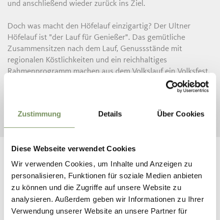
und anschließend wieder zurück ins Ziel.
Doch was macht den Höfelauf einzigartig? Der Ultner
Höfelauf ist "der Lauf für Genießer". Das gemütliche
Zusammensitzen nach dem Lauf, Genussstände mit
regionalen Köstlichkeiten und ein reichhaltiges
Rahmenprogramm machen aus dem Volkslauf ein Volksfest.
Beide Komponenten - tolle Laufstrecken und das
anschließende Zusammensitzen - machen den Höfelauf erst
Zustimmung
Details
Über Cookies
komplett und zu dem was er ist: Der Lauf für Genießer!
Diese Webseite verwendet Cookies
Wir verwenden Cookies, um Inhalte und Anzeigen zu
personalisieren, Funktionen für soziale Medien anbieten
zu können und die Zugriffe auf unsere Website zu
analysieren. Außerdem geben wir Informationen zu Ihrer
Verwendung unserer Website an unsere Partner für