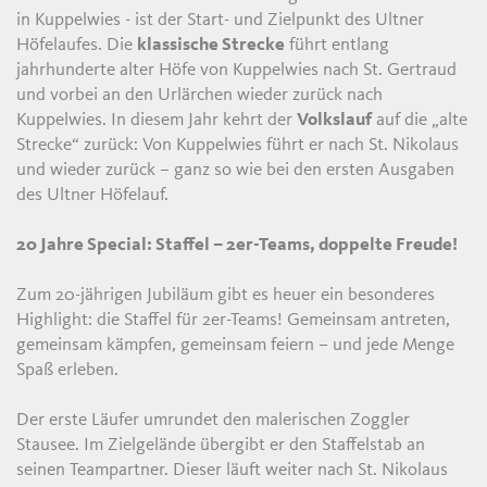
D
in Kuppelwies - ist der Start- und Zielpunkt des Ultner
Höfelaufes. Die
klassische Strecke
führt entlang
jahrhunderte alter Höfe von Kuppelwies nach St. Gertraud
und vorbei an den Urlärchen wieder zurück nach
Kuppelwies. In diesem Jahr kehrt der
Volkslauf
auf die „alte
Strecke“ zurück: Von Kuppelwies führt er nach St. Nikolaus
und wieder zurück – ganz so wie bei den ersten Ausgaben
des Ultner Höfelauf.
20 Jahre Special: Staffel – 2er-Teams, doppelte Freude!
Zum 20-jährigen Jubiläum gibt es heuer ein besonderes
Highlight: die Staffel für 2er-Teams! Gemeinsam antreten,
gemeinsam kämpfen, gemeinsam feiern – und jede Menge
Spaß erleben.
Der erste Läufer umrundet den malerischen Zoggler
Stausee. Im Zielgelände übergibt er den Staffelstab an
seinen Teampartner. Dieser läuft weiter nach St. Nikolaus