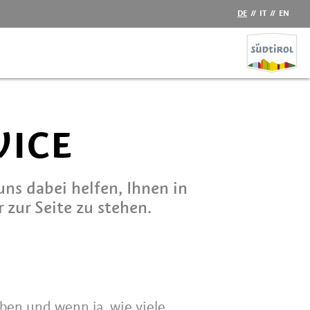
DE
//
IT
//
EN
VICE
s dabei helfen, Ihnen in
zur Seite zu stehen.
ben und wenn ja, wie viele.