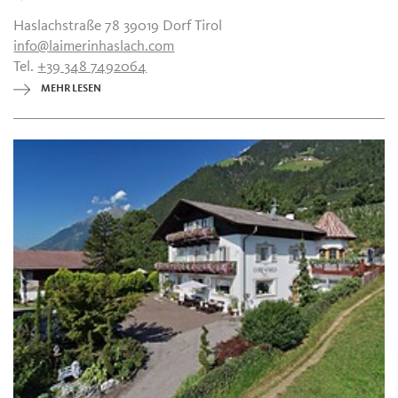
Haslachstraße 78 39019 Dorf Tirol
info@laimerinhaslach.com
Tel.
+39 348 7492064
MEHR LESEN