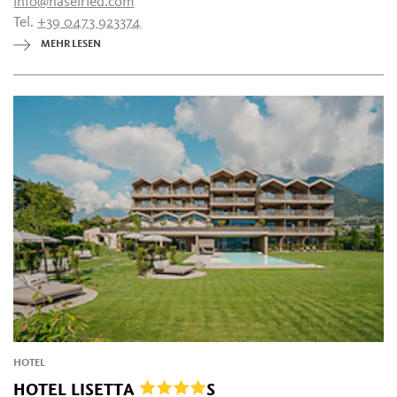
info@haselried.com
Tel.
+39 0473 923374
MEHR LESEN
HOTEL
HOTEL LISETTA
S