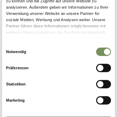
zu können und die Zugriffe auf unsere Website zu
analysieren. Außerdem geben wir Informationen zu Ihrer
Verwendung unserer Website an unsere Partner für
soziale Medien, Werbung und Analysen weiter. Unsere
Partner führen diese Informationen möglicherweise mit
weiteren Daten zusammen, die Sie ihnen bereitgestellt
haben oder die sie im Rahmen Ihrer Nutzung der Dienste
gesammelt haben.
Einwilligungsauswahl
Notwendig
Präferenzen
B&B AND APPARTMENTS
APARTMENTS MERANBLICK
Statistiken
Zenobergstraße 29 39019 Dorf Tirol
info@rifesser.com
Marketing
Tel.
+39 0471 796640
MEHR LESEN