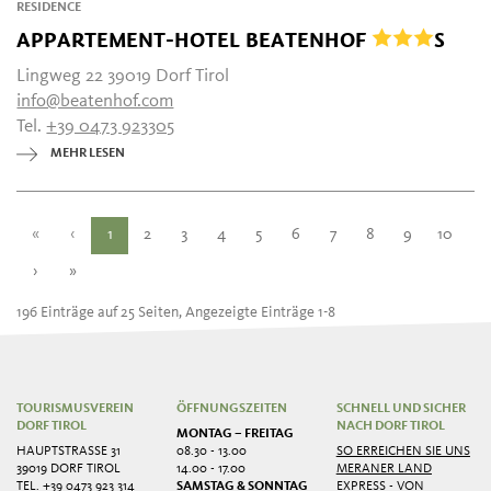
RESIDENCE
APPARTEMENT-HOTEL BEATENHOF
S
Lingweg 22 39019 Dorf Tirol
info@beatenhof.com
Tel.
+39 0473 923305
MEHR LESEN
«
‹
1
2
3
4
5
6
7
8
9
10
›
»
196 Einträge auf 25 Seiten, Angezeigte Einträge 1-8
TOURISMUSVEREIN
ÖFFNUNGSZEITEN
SCHNELL UND SICHER
DORF TIROL
NACH DORF TIROL
MONTAG – FREITAG
HAUPTSTRASSE 31
08.30 - 13.00
SO ERREICHEN SIE UNS
39019 DORF TIROL
14.00 - 17.00
MERANER LAND
TEL.
+39 0473 923 314
SAMSTAG & SONNTAG
EXPRESS - VON