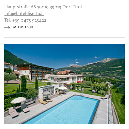
Hauptstraße 66 39019 39019 Dorf Tirol
info@hotel-lisetta.it
Tel.
+39 0473 923422
MEHR LESEN