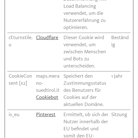
Load Balancing
verwendet, um die
Nutzererfahrung zu
optimieren.
cf.turnstile.
Cloudflare
Dieser Cookie wird
Beständ
u
verwendet, um
ig
zwischen Menschen
und Bots zu
unterscheiden.
CookieCon
maps.mera
Speichert den
1 Jahr
sent [x2]
no-
Zustimmungsstatus
suedtirol.it
des Benutzers für
Cookiebot
Cookies auf der
aktuellen Domäne.
is_eu
Pinterest
Ermittelt, ob sich der
Sitzung
Nutzer innerhalb der
EU befindet und
somit den EU-