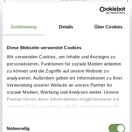
Website-
Einstellungen bei.
tADu
cdn.webco
Dieses Cookie ist mit
Beständ
Zustimmung
Details
Über Cookies
mponents.
einem Bündel von
ig
opendatah
Cookies verbunden,
ub.com
die dem Zweck der
Diese Webseite verwendet Cookies
Bereitstellung und
Präsentation von
Wir verwenden Cookies, um Inhalte und Anzeigen zu
Inhalten dienen. Die
personalisieren, Funktionen für soziale Medien anbieten
Cookies behalten
zu können und die Zugriffe auf unsere Website zu
den korrekten
analysieren. Außerdem geben wir Informationen zu Ihrer
Zustand von
Verwendung unserer Website an unsere Partner für
Schriftart,
soziale Medien, Werbung und Analysen weiter. Unsere
Blog-/Bildschiebereg
Partner führen diese Informationen möglicherweise mit
lern, Farbthemen
weiteren Daten zusammen, die Sie ihnen bereitgestellt
und anderen
haben oder die sie im Rahmen Ihrer Nutzung der Dienste
Website-
gesammelt haben.
Einwilligungsauswahl
Einstellungen bei.
Notwendig