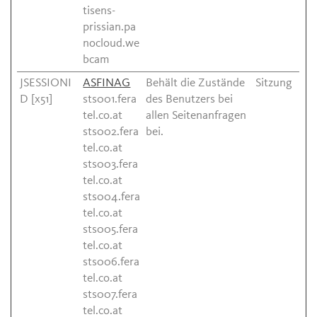
tisens-
prissian.pa
nocloud.we
bcam
JSESSIONI
ASFINAG
Behält die Zustände
Sitzung
D [x51]
sts001.fera
des Benutzers bei
tel.co.at
allen Seitenanfragen
sts002.fera
bei.
tel.co.at
sts003.fera
tel.co.at
sts004.fera
tel.co.at
sts005.fera
tel.co.at
sts006.fera
tel.co.at
sts007.fera
tel.co.at