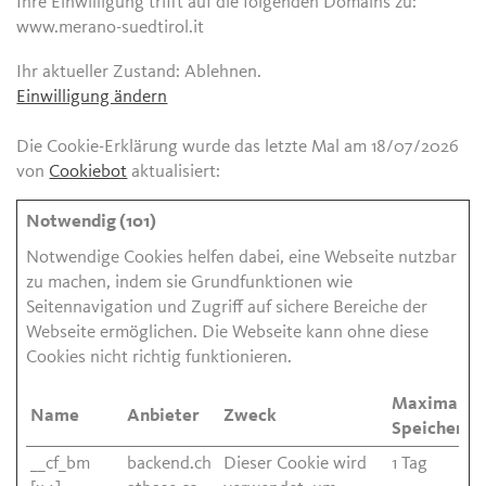
Ihre Einwilligung trifft auf die folgenden Domains zu:
www.merano-suedtirol.it
Ihr aktueller Zustand: Ablehnen.
Einwilligung ändern
Die Cookie-Erklärung wurde das letzte Mal am 18/07/2026
von
Cookiebot
aktualisiert:
Notwendig (101)
Notwendige Cookies helfen dabei, eine Webseite nutzbar
zu machen, indem sie Grundfunktionen wie
Seitennavigation und Zugriff auf sichere Bereiche der
Webseite ermöglichen. Die Webseite kann ohne diese
Cookies nicht richtig funktionieren.
Maximale
Name
Anbieter
Zweck
Speicherda
__cf_bm
backend.ch
Dieser Cookie wird
1 Tag