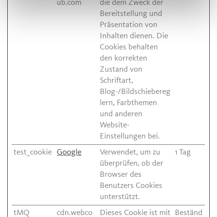
ub.com
die dem Zweck der
Bereitstellung und
Präsentation von
Inhalten dienen. Die
Cookies behalten
den korrekten
Zustand von
Schriftart,
Blog-/Bildschiebereg
lern, Farbthemen
und anderen
Website-
Einstellungen bei.
test_cookie
Google
Verwendet, um zu
1 Tag
überprüfen, ob der
Browser des
Benutzers Cookies
unterstützt.
tMQ
cdn.webco
Dieses Cookie ist mit
Beständ