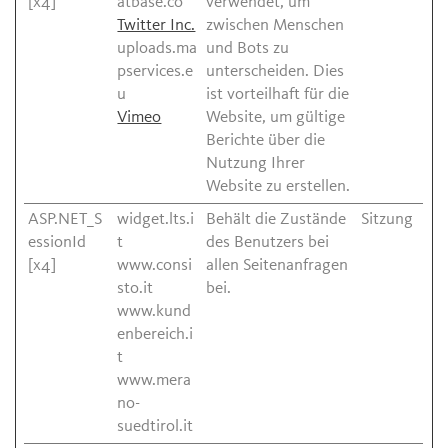
[x4]
atbase.co
verwendet, um
Twitter Inc.
zwischen Menschen
uploads.ma
und Bots zu
pservices.e
unterscheiden. Dies
u
ist vorteilhaft für die
Vimeo
Website, um gültige
Berichte über die
Nutzung Ihrer
Website zu erstellen.
ASP.NET_S
widget.lts.i
Behält die Zustände
Sitzung
essionId
t
des Benutzers bei
[x4]
www.consi
allen Seitenanfragen
sto.it
bei.
www.kund
enbereich.i
t
www.mera
no-
suedtirol.it