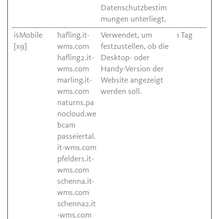
Datenschutzbestim
mungen unterliegt.
isMobile
hafling.it-
Verwendet, um
1 Tag
[x9]
wms.com
festzustellen, ob die
hafling2.it-
Desktop- oder
wms.com
Handy-Version der
marling.it-
Website angezeigt
wms.com
werden soll.
naturns.pa
nocloud.we
bcam
passeiertal.
it-wms.com
pfelders.it-
wms.com
schenna.it-
wms.com
schenna2.it
-wms.com