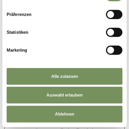
tAE
cdn.webco
Dieses Cookie ist mit
Beständ
mponents.
einem Bündel von
ig
Präferenzen
opendatah
Cookies verbunden,
ub.com
die dem Zweck der
Bereitstellung und
Statistiken
Präsentation von
Inhalten dienen. Die
Cookies behalten
Marketing
den korrekten
Zustand von
Schriftart,
Blog-/Bildschiebereg
Alle zulassen
lern, Farbthemen
und anderen
Website-
Auswahl erlauben
Einstellungen bei.
tC
cdn.webco
Dieses Cookie ist mit
Beständ
Ablehnen
mponents.
einem Bündel von
ig
opendatah
Cookies verbunden,