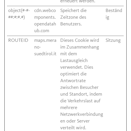
erneuert werden.
object(#-#-
cdn.webco
Speichert die
Beständ
##:#:#.#)
mponents.
Zeitzone des
ig
opendatah
Benutzers.
ub.com
ROUTEID
maps.mera
Dieses Cookie wird
Sitzung
no-
im Zusammenhang
suedtirol.it
mit dem
Lastausgleich
verwendet. Dies
optimiert die
Antwortrate
zwischen Besucher
und Standort, indem
die Verkehrslast auf
mehrere
Netzwerkverbindung
en oder Server
verteilt wird.