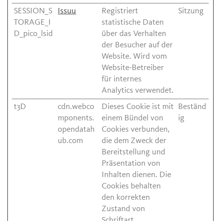
SESSION_S
Issuu
Registriert
Sitzung
TORAGE_I
statistische Daten
D_pico_lsid
über das Verhalten
der Besucher auf der
Website. Wird vom
Website-Betreiber
für internes
Analytics verwendet.
t3D
cdn.webco
Dieses Cookie ist mit
Beständ
mponents.
einem Bündel von
ig
opendatah
Cookies verbunden,
ub.com
die dem Zweck der
Bereitstellung und
Präsentation von
Inhalten dienen. Die
Cookies behalten
den korrekten
Zustand von
Schriftart,