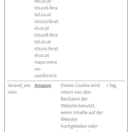
tel.co.at
sts206.fera
tel.co.at
sts207.ferat
el.co.at
sts208.fera
tel.co.at
sts210.ferat
el.co.at
maps.mera
no-
suedtirol.it
laravel_ses
Amazon
Dieses Cookie wird
1 Tag
sion
intern von den
Besitzern der
Website benutzt,
wenn Inhalte auf der
Website
hochgeladen oder